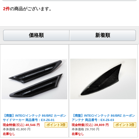
2
件
の商品がございます。
価格順
新着順
【廃盤】INTEC/インテック 86/BRZ カーボン
【廃盤】INTEC/インテック 86/BRZ カーボン
サイドマーカー 商品番号：EX-Z6-01
アンテナ 商品番号：EX-Z6-03
(税込)
ポイント3倍
(税込)
ポイント3倍
現金特価
40,546 円
現金特価
28,809 円
本体価格 41,800 円
本体価格 29,700 円
在庫なし
在庫なし