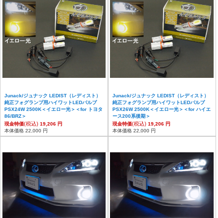
Junack/ジュナック LEDIST（レディスト）
Junack/ジュナック LEDIST（レディスト）
純正フォグランプ用ハイワットLEDバルブ
純正フォグランプ用ハイワットLEDバルブ
PSX24W 2500K＜イエロー光＞＜for トヨタ
PSX26W 2500K＜イエロー光＞＜for ハイエ
86/BRZ＞
ース200系後期＞
(税込)
(税込)
現金特価
19,206 円
現金特価
19,206 円
本体価格 22,000 円
本体価格 22,000 円