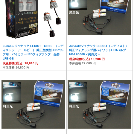
Junack/ジュナック LEDIST GR-B （レデ
Junack/ジュナック LEDIST（レディスト）
ィストジーアールビー） 純正交換型LEDバル
純正フォグランプ用ハイワットLEDバルブ
ブ用 バイカラーLEDフォグランプ 品番：
HB4 6000K＜純白光＞
LFB-GB
(税込)
現金特価
19,206 円
(税込)
現金特価
18,810 円
本体価格 22,000 円
本体価格 19,800 円