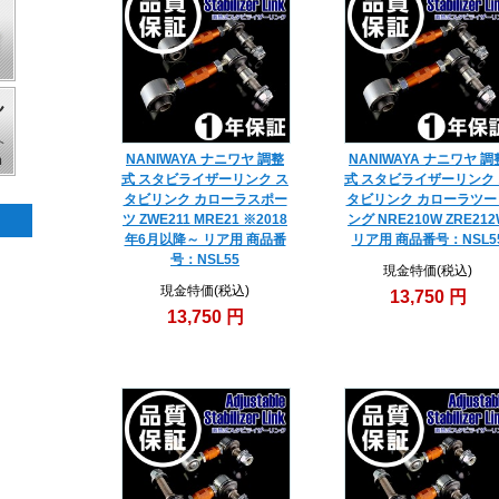
NANIWAYA ナニワヤ 調整
NANIWAYA ナニワヤ 調
式 スタビライザーリンク ス
式 スタビライザーリンク
タビリンク カローラスポー
タビリンク カローラツー
ツ ZWE211 MRE21 ※2018
ング NRE210W ZRE212
年6月以降～ リア用 商品番
リア用 商品番号：NSL5
号：NSL55
現金特価(税込)
現金特価(税込)
13,750 円
13,750 円