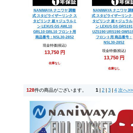
NANIWAYA ナニワヤ 調整
NANIWAYA ナニワヤ 調
式 スタビライザーリンク ス
式 スタビライザーリンク
タビリンク 超々ジュラルミ
タビリンク 超々ジュラル
ン LEXUS GS AWL10
ン LEXUS GS GRS191
GRL10 GRL10 フロント用
UZS190 URS190 GWS1
商品番号：NSL30-2852
フロント用 商品番号：
NSL30-2852
現金特価(税込)
現金特価(税込)
13,750 円
13,750 円
在庫なし
在庫なし
128
件の商品がございます。
1
|
2
|
3
|
4
次へ>>