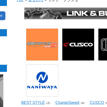
H
BEST STYLE
ChargeSpeed
CUSCO
（2）
（4）
（