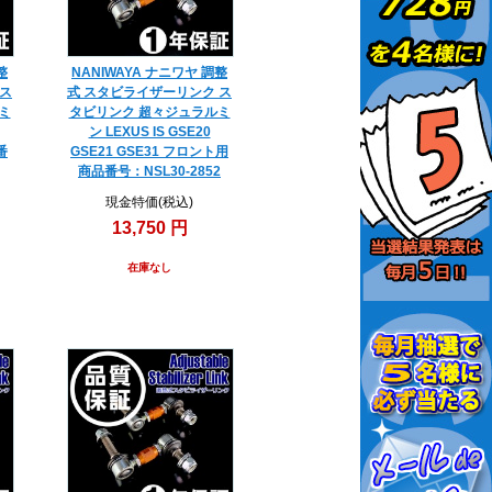
整
NANIWAYA ナニワヤ 調整
 ス
式 スタビライザーリンク ス
ミ
タビリンク 超々ジュラルミ
ン LEXUS IS GSE20
番
GSE21 GSE31 フロント用
商品番号：NSL30-2852
現金特価(税込)
13,750 円
在庫なし