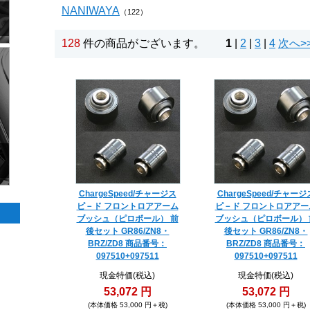
NANIWAYA
（122）
128
件の商品がございます。
1
|
2
|
3
|
4
次へ>
ChargeSpeed/チャージス
ChargeSpeed/チャージ
ピ－ド フロントロアアーム
ピ－ド フロントロアアー
ブッシュ（ピロボール） 前
ブッシュ（ピロボール） 
後セット GR86/ZN8・
後セット GR86/ZN8・
BRZ/ZD8 商品番号：
BRZ/ZD8 商品番号：
097510+097511
097510+097511
現金特価(税込)
現金特価(税込)
53,072 円
53,072 円
(本体価格 53,000 円＋税)
(本体価格 53,000 円＋税)