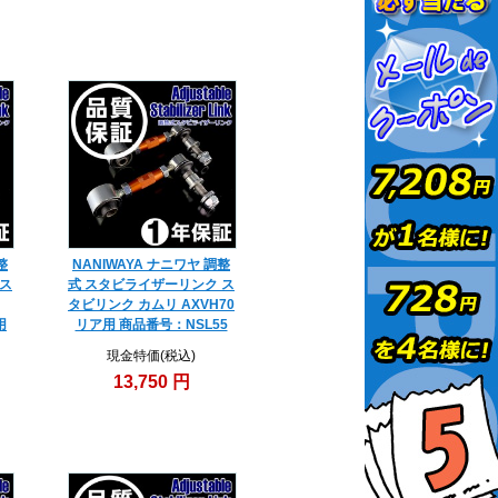
整
NANIWAYA ナニワヤ 調整
 ス
式 スタビライザーリンク ス
タビリンク カムリ AXVH70
用
リア用 商品番号：NSL55
現金特価(税込)
13,750 円