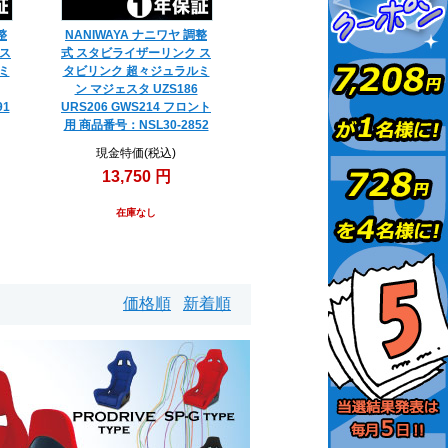
整
NANIWAYA ナニワヤ 調整
 ス
式 スタビライザーリンク ス
ミ
タビリンク 超々ジュラルミ
ン マジェスタ UZS186
91
URS206 GWS214 フロント
用 商品番号：NSL30-2852
現金特価(税込)
13,750 円
在庫なし
価格順
新着順