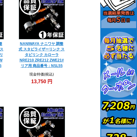
整
NANIWAYA ナニワヤ 調整
 ス
式 スタビライザーリンク ス
リ
タビリンク カローラ
W
NRE210 ZRE212 ZWE21#
5
リア用 商品番号：NSL55
現金特価(税込)
13,750 円