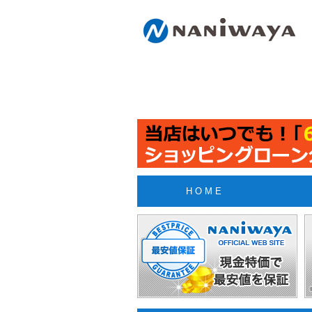
H O M E