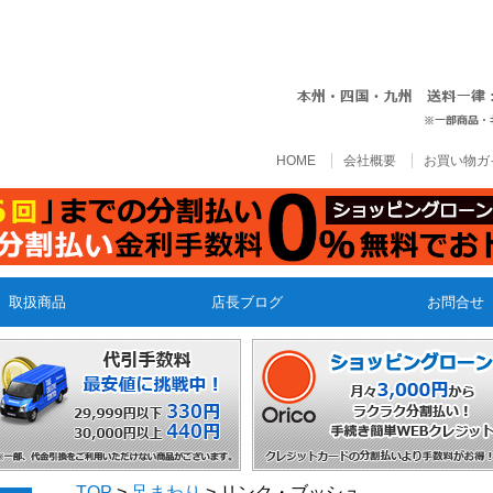
HOME
会社概要
お買い物ガ
取扱商品
店長ブログ
お問合せ
TOP
>
足まわり
> リンク・ブッシュ