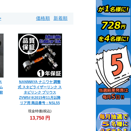
>
価格順
新着順
ス
NANIWAYA ナニワヤ 調整
ム
式 スタビライザーリンク ス
前
タビリンク プリウス
ZVW5#※2015年11月以降
リア用 商品番号：NSL55
現金特価(税込)
13,750 円