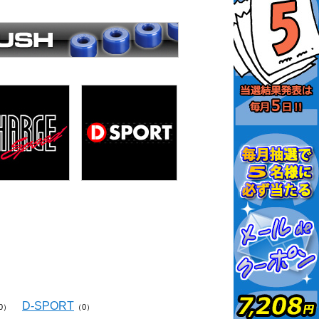
D-SPORT
0）
（0）