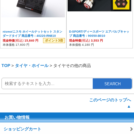
nismo/ニスモ ホイールナットセット スタン
D-SPORT/ディースポーツ エアバルブキャッ
ダードタイプ 商品番号：40220-RN810
プ 商品番号：90050-B010
(税込)
ポイント3倍
(税込)
現金特価
15,840 円
現金特価
3,553 円
本体価格 17,600 円
本体価格 4,180 円
TOP
>
タイヤ・ホイール
> タイヤその他の商品
SEARCH
このページのトップへ
▲
お買い物情報
ショッピングカート