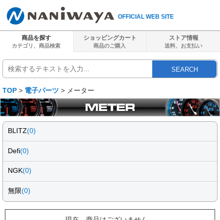
OFFICIAL WEB SITE
商品を探す
ショッピングカート
ストア情報
カテゴリ、商品検索
商品のご購入
送料、
お支払い
SEARCH
TOP
>
電子パーツ
> メーター
BLITZ
(0)
Defi
(0)
NGK
(0)
無限
(0)
現在、商品はございません。