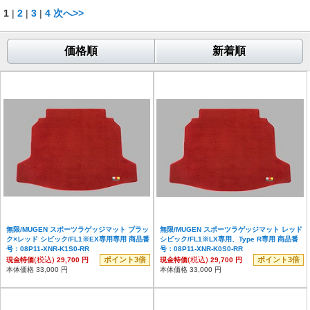
1
|
2
|
3
|
4
次へ>>
価格順
新着順
無限/MUGEN スポーツラゲッジマット ブラッ
無限/MUGEN スポーツラゲッジマット レッド
ク×レッド シビック/FL1※EX専用専用 商品番
シビック/FL1※LX専用、Type R専用 商品番
号：08P11-XNR-K1S0-RR
号：08P11-XNR-K0S0-RR
(税込)
ポイント3倍
(税込)
ポイント3倍
現金特価
29,700 円
現金特価
29,700 円
本体価格 33,000 円
本体価格 33,000 円