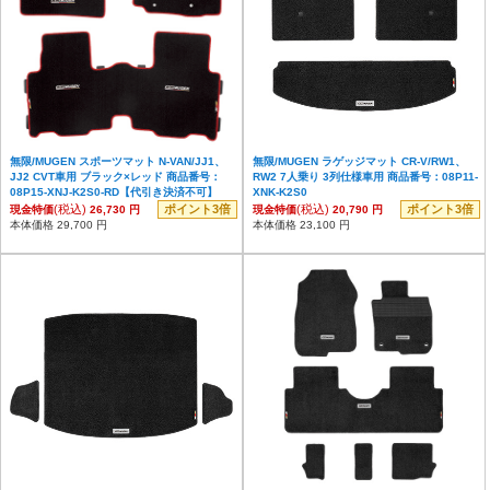
無限/MUGEN スポーツマット N-VAN/JJ1、
無限/MUGEN ラゲッジマット CR-V/RW1、
JJ2 CVT車用 ブラック×レッド 商品番号：
RW2 7人乗り 3列仕様車用 商品番号：08P11-
08P15-XNJ-K2S0-RD【代引き決済不可】
XNK-K2S0
(税込)
ポイント3倍
(税込)
ポイント3倍
現金特価
26,730 円
現金特価
20,790 円
本体価格 29,700 円
本体価格 23,100 円