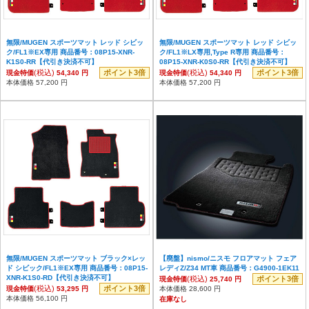
無限/MUGEN スポーツマット レッド シビッ
無限/MUGEN スポーツマット レッド シビッ
ク/FL1※EX専用 商品番号：08P15-XNR-
ク/FL1※LX専用,Type R専用 商品番号：
K1S0-RR【代引き決済不可】
08P15-XNR-K0S0-RR【代引き決済不可】
(税込)
ポイント3倍
(税込)
ポイント3倍
現金特価
54,340 円
現金特価
54,340 円
本体価格 57,200 円
本体価格 57,200 円
無限/MUGEN スポーツマット ブラック×レッ
【廃盤】nismo/ニスモ フロアマット フェア
ド シビック/FL1※EX専用 商品番号：08P15-
レディZ/Z34 MT車 商品番号：G4900-1EK11
XNR-K1S0-RD【代引き決済不可】
(税込)
ポイント3倍
現金特価
25,740 円
(税込)
ポイント3倍
現金特価
53,295 円
本体価格 28,600 円
本体価格 56,100 円
在庫なし