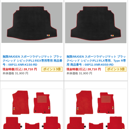
無限/MUGEN スポーツラゲッジマット ブラッ
無限/MUGEN スポーツラゲッジマット ブラッ
ク×レッド シビック/FL1※EX専用専用 商品番
ク×レッド シビック/FL1※LX専用、Type R専
号：08P11-XNR-K1S0-RD
用 商品番号：08P11-XNR-K0S0-RD
(税込)
ポイント3倍
(税込)
ポイント3倍
現金特価
28,710 円
現金特価
28,710 円
本体価格 31,900 円
本体価格 31,900 円