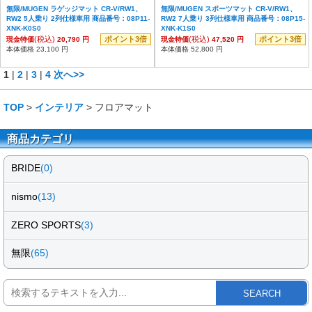
無限/MUGEN ラゲッジマット CR-V/RW1、
無限/MUGEN スポーツマット CR-V/RW1、
RW2 5人乗り 2列仕様車用 商品番号：08P11-
RW2 7人乗り 3列仕様車用 商品番号：08P15-
XNK-K0S0
XNK-K1S0
(税込)
ポイント3倍
(税込)
ポイント3倍
現金特価
20,790 円
現金特価
47,520 円
本体価格 23,100 円
本体価格 52,800 円
1
|
2
|
3
|
4
次へ>>
TOP
>
インテリア
> フロアマット
商品カテゴリ
BRIDE
(0)
nismo
(13)
ZERO SPORTS
(3)
無限
(65)
SEARCH