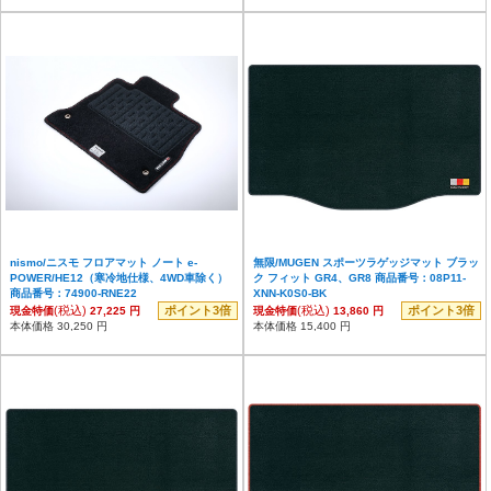
nismo/ニスモ フロアマット ノート e-
無限/MUGEN スポーツラゲッジマット ブラッ
POWER/HE12（寒冷地仕様、4WD車除く）
ク フィット GR4、GR8 商品番号：08P11-
商品番号：74900-RNE22
XNN-K0S0-BK
(税込)
ポイント3倍
(税込)
ポイント3倍
現金特価
27,225 円
現金特価
13,860 円
本体価格 30,250 円
本体価格 15,400 円