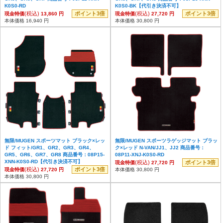
K0S0-RD
K0S0-BK【代引き決済不可】
(税込)
ポイント3倍
(税込)
ポイント3倍
現金特価
13,860 円
現金特価
27,720 円
本体価格 16,940 円
本体価格 30,800 円
無限/MUGEN スポーツマット ブラック×レッ
無限/MUGEN スポーツラゲッジマット ブラッ
ド フィット/GR1、GR2、GR3、GR4、
ク×レッド N-VAN/JJ1、JJ2 商品番号：
GR5、GR6、GR7、GR8 商品番号：08P15-
08P11-XNJ-K0S0-RD
XNN-K0S0-RD【代引き決済不可】
(税込)
ポイント3倍
現金特価
27,720 円
(税込)
ポイント3倍
現金特価
27,720 円
本体価格 30,800 円
本体価格 30,800 円