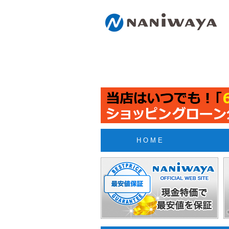
H O M E