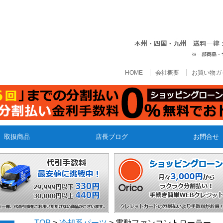
HOME
会社概要
お買い物ガ
取扱商品
店長ブログ
お問合せ
TOP
>
冷却系パーツ
> 電動ファンコントローラー