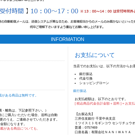
INFORMATION
お支払について
当店でのお支払いは、以下の方法からお
銀行振込
代金引換
ショッピングローン
銀行振込
載がある商品は無料です。
お支払総額は、以下のとおりです。
[ 税込商品代金合計金額＋送料 ] = お支
沖縄・離島は、下記参照下さい。）
【お振込先】
時にご購入いただいた場合、送料は自動
三井住友銀行 千里中央支店
更のうえ、ご連絡させていただきます。
ミツイスミトモギンコウ センリチュウ
の金額になります。
普通：0757469
記載がある商品についても、
口座名義：有限会社ＮＡＮＩＷＡＹＡ