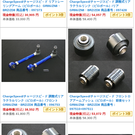
ChargeSpeed/チャージスピ－ド リアトレー
ChargeSpeed/チャージスピ－ド 調整式リア
リングアーム（ピロボール） GR86/ZN8・
ラテラルリンク（ピロボール）/リア
BRZ/ZD8 商品番号：097373
GR86/ZN8・BRZ/ZD8 商品番号：097428
(税込)
ポイント3倍
(税込)
ポイント3倍
現金特価
30,905 円
現金特価
54,057 円
本体価格 33,000 円
本体価格 59,400 円
ChargeSpeed/チャージスピ－ド 調整式リア
ChargeSpeed/チャージスピ－ド フロントロ
ラテラルリンク（ピロボール）/フロント
アアームブッシュ（ピロボール） 前後セット
GR86/ZN8・BRZ/ZD8 商品番号：096753
GR86/ZN8・BRZ/ZD8 商品番号：
097510+097511
(税込)
ポイント3倍
現金特価
38,552 円
(税込)
ポイント3倍
本体価格 41,800 円
現金特価
53,072 円
本体価格 58,300 円