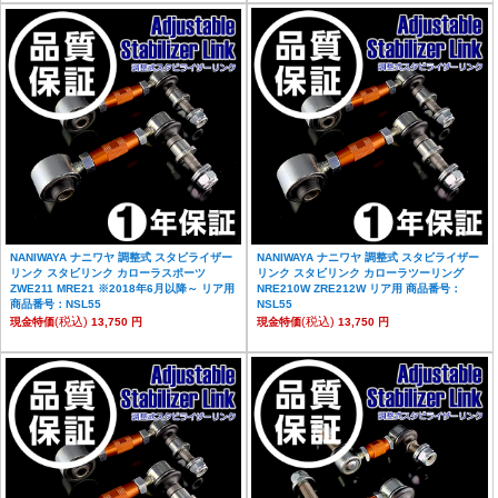
NANIWAYA ナニワヤ 調整式 スタビライザー
NANIWAYA ナニワヤ 調整式 スタビライザー
リンク スタビリンク カローラスポーツ
リンク スタビリンク カローラツーリング
ZWE211 MRE21 ※2018年6月以降～ リア用
NRE210W ZRE212W リア用 商品番号：
商品番号：NSL55
NSL55
(税込)
(税込)
現金特価
13,750 円
現金特価
13,750 円