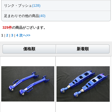
リンク・ブッシュ
(128)
足まわりその他の商品
(40)
329
件
の商品がございます。
1
|
2
|
3
|
4
次へ>>
価格順
新着順