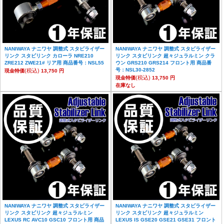
NANIWAYA ナニワヤ 調整式 スタビライザー
NANIWAYA ナニワヤ 調整式 スタビライザー
リンク スタビリンク カローラ NRE210
リンク スタビリンク 超々ジュラルミン クラ
ZRE212 ZWE21# リア用 商品番号：NSL55
ウン GRS210 GRS214 フロント用 商品番
号：NSL30-2852
(税込)
現金特価
13,750 円
(税込)
現金特価
13,750 円
在庫なし
NANIWAYA ナニワヤ 調整式 スタビライザー
NANIWAYA ナニワヤ 調整式 スタビライザー
リンク スタビリンク 超々ジュラルミン
リンク スタビリンク 超々ジュラルミン
LEXUS RC AVC10 GSC10 フロント用 商品
LEXUS IS GSE20 GSE21 GSE31 フロント