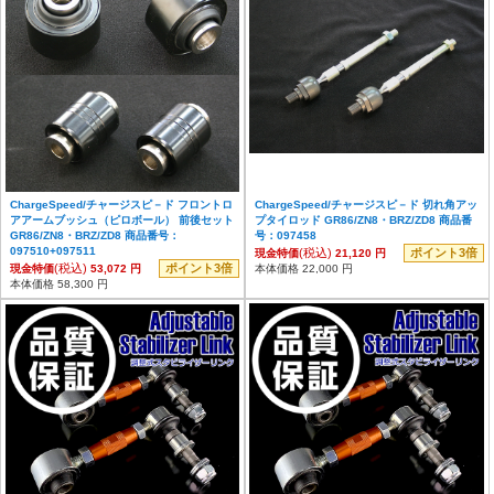
ChargeSpeed/チャージスピ－ド フロントロ
ChargeSpeed/チャージスピ－ド 切れ角アッ
アアームブッシュ（ピロボール） 前後セット
プタイロッド GR86/ZN8・BRZ/ZD8 商品番
GR86/ZN8・BRZ/ZD8 商品番号：
号：097458
097510+097511
(税込)
ポイント3倍
現金特価
21,120 円
(税込)
ポイント3倍
現金特価
53,072 円
本体価格 22,000 円
本体価格 58,300 円