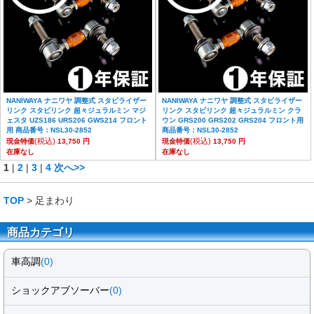
NANIWAYA ナニワヤ 調整式 スタビライザー
NANIWAYA ナニワヤ 調整式 スタビライザー
リンク スタビリンク 超々ジュラルミン マジ
リンク スタビリンク 超々ジュラルミン クラ
ェスタ UZS186 URS206 GWS214 フロント
ウン GRS200 GRS202 GRS204 フロント用
用 商品番号：NSL30-2852
商品番号：NSL30-2852
(税込)
(税込)
現金特価
13,750 円
現金特価
13,750 円
在庫なし
在庫なし
1
|
2
|
3
|
4
次へ>>
TOP
> 足まわり
商品カテゴリ
車高調
(0)
ショックアブソーバー
(0)