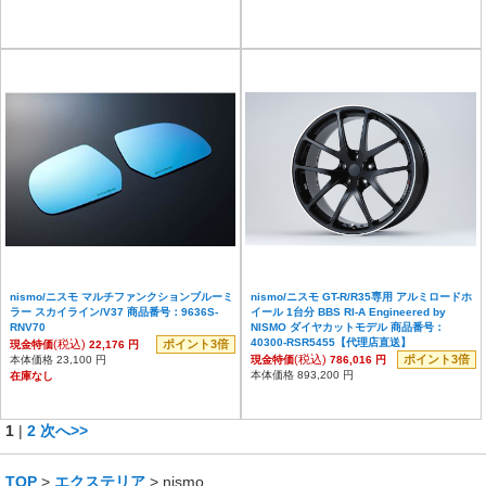
nismo/ニスモ マルチファンクションブルーミ
nismo/ニスモ GT-R/R35専用 アルミロードホ
ラー スカイライン/V37 商品番号：9636S-
イール 1台分 BBS RI-A Engineered by
RNV70
NISMO ダイヤカットモデル 商品番号：
40300-RSR5455【代理店直送】
(税込)
ポイント3倍
現金特価
22,176 円
(税込)
ポイント3倍
本体価格 23,100 円
現金特価
786,016 円
本体価格 893,200 円
在庫なし
1
|
2
次へ>>
TOP
>
エクステリア
> nismo