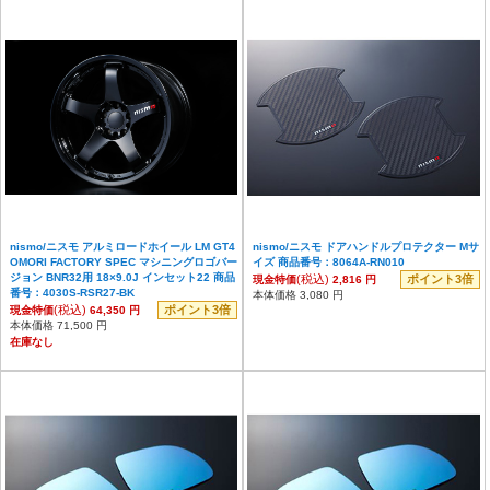
nismo/ニスモ アルミロードホイール LM GT4
nismo/ニスモ ドアハンドルプロテクター Mサ
OMORI FACTORY SPEC マシニングロゴバー
イズ 商品番号：8064A-RN010
ジョン BNR32用 18×9.0J インセット22 商品
(税込)
ポイント3倍
現金特価
2,816 円
番号：4030S-RSR27-BK
本体価格 3,080 円
(税込)
ポイント3倍
現金特価
64,350 円
本体価格 71,500 円
在庫なし