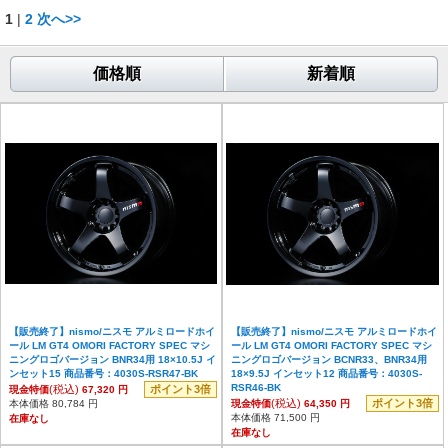
1
|
2
次へ>>
価格順
新着順
【販売終了】nismo/ニスモ アルミロードホイ
【販売終了】nismo/ニスモ アルミロードホイ
ール LM GT4 OMORI FACTORY SPEC マシ
ール LM GT4 OMORI FACTORY SPEC マシ
ニングロゴバージョン BNR34用 18×10.5J イ
ニングロゴバージョン BCNR33、BNR34用
ンセット15 商品番号：4030S-RSR47-BK
18×9.5J インセット12 商品番号：4030S-
RSR46-BK
(税込)
ポイント3倍
現金特価
67,320 円
(税込)
ポイント3倍
本体価格 80,784 円
現金特価
64,350 円
本体価格 71,500 円
在庫なし
在庫なし