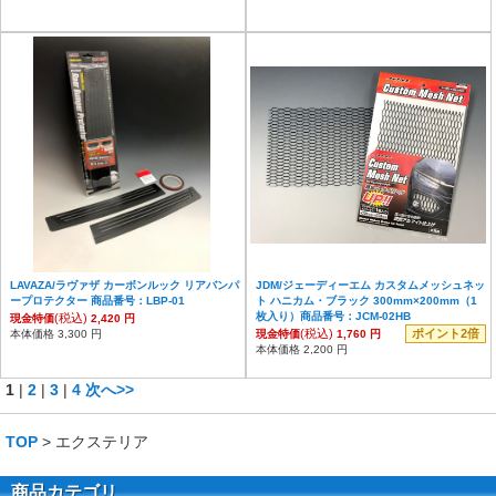
LAVAZA/ラヴァザ カーボンルック リアバンパ
JDM/ジェーディーエム カスタムメッシュネッ
ープロテクター 商品番号：LBP-01
ト ハニカム・ブラック 300mm×200mm（1
枚入り）商品番号：JCM-02HB
(税込)
現金特価
2,420 円
(税込)
ポイント2倍
本体価格 3,300 円
現金特価
1,760 円
本体価格 2,200 円
1
|
2
|
3
|
4
次へ>>
TOP
> エクステリア
商品カテゴリ