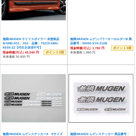
無限/MUGEN サイドスポイラー 未塗装品
無限/MUGEN ムゲンパワーキーホルダーB 商
N-ONE/JG1、JG2 品番：70219-XMG-
品番号：90000-XYK-310B
K0S0-ZZ【代引き決済不可】
(税込)
ポイント3倍
現金特価
1,782 円
(税込)
ポイント3倍
現金特価
45,540 円
本体価格 1,980 円
本体価格 50,600 円
無限/MUGEN ムゲンステッカーA Sサイズ
無限/MUGEN ムゲンステッカー 商品番号：