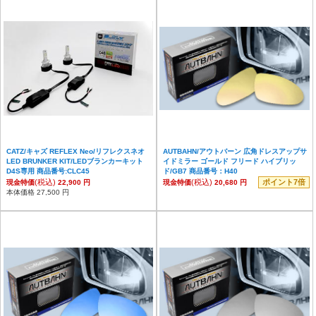
CATZ/キャズ REFLEX Neo/リフレクスネオ
AUTBAHN/アウトバーン 広角ドレスアップサ
LED BRUNKER KIT/LEDブランカーキット
イドミラー ゴールド フリード ハイブリッ
D4S専用 商品番号:CLC45
ド/GB7 商品番号：H40
(税込)
(税込)
ポイント7倍
現金特価
22,900 円
現金特価
20,680 円
本体価格 27,500 円