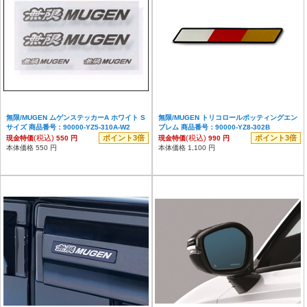
無限/MUGEN ムゲンステッカーA ホワイト S
無限/MUGEN トリコロールポッティングエン
サイズ 商品番号：90000-YZ5-310A-W2
ブレム 商品番号：90000-YZ8-302B
(税込)
ポイント3倍
(税込)
ポイント3倍
現金特価
550 円
現金特価
990 円
本体価格 550 円
本体価格 1,100 円