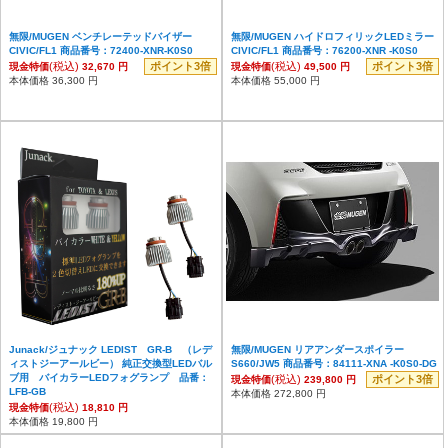
無限/MUGEN ベンチレーテッドバイザー
無限/MUGEN ハイドロフィリックLEDミラー
CIVIC/FL1 商品番号：72400-XNR-K0S0
CIVIC/FL1 商品番号：76200-XNR -K0S0
(税込)
ポイント3倍
(税込)
ポイント3倍
現金特価
32,670 円
現金特価
49,500 円
本体価格 36,300 円
本体価格 55,000 円
Junack/ジュナック LEDIST GR-B （レデ
無限/MUGEN リアアンダースポイラー
ィストジーアールビー） 純正交換型LEDバル
S660/JW5 商品番号：84111-XNA -K0S0-DG
ブ用 バイカラーLEDフォグランプ 品番：
(税込)
ポイント3倍
現金特価
239,800 円
LFB-GB
本体価格 272,800 円
(税込)
現金特価
18,810 円
本体価格 19,800 円