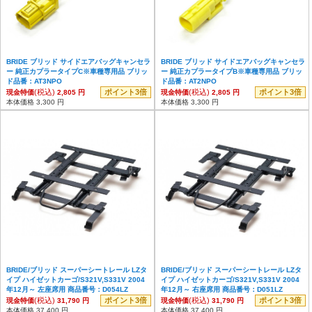
BRIDE ブリッド サイドエアバッグキャンセラ
BRIDE ブリッド サイドエアバッグキャンセラ
ー 純正カプラータイプC※車種専用品 ブリッ
ー 純正カプラータイプB※車種専用品 ブリッ
ド品番：AT3NPO
ド品番：AT2NPO
(税込)
ポイント3倍
(税込)
ポイント3倍
現金特価
2,805 円
現金特価
2,805 円
本体価格 3,300 円
本体価格 3,300 円
BRIDE/ブリッド スーパーシートレール LZタ
BRIDE/ブリッド スーパーシートレール LZタ
イプ ハイゼットカーゴ/S321V,S331V 2004
イプ ハイゼットカーゴ/S321V,S331V 2004
年12月～ 左座席用 商品番号：D054LZ
年12月～ 右座席用 商品番号：D051LZ
(税込)
ポイント3倍
(税込)
ポイント3倍
現金特価
31,790 円
現金特価
31,790 円
本体価格 37,400 円
本体価格 37,400 円