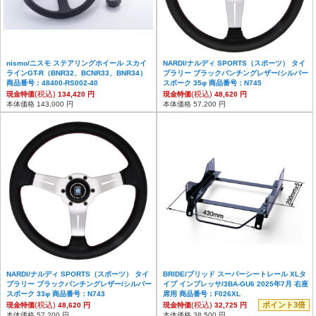
nismo/ニスモ ステアリングホイール スカイ
NARDI/ナルディ SPORTS（スポーツ） タイ
ラインGT-R（BNR32、BCNR33、BNR34）
プラリー ブラックパンチングレザー/シルバー
商品番号：48400-RS002-40
スポーク 35φ 商品番号：N745
(税込)
(税込)
現金特価
134,420 円
現金特価
48,620 円
本体価格 143,000 円
本体価格 57,200 円
NARDI/ナルディ SPORTS（スポーツ） タイ
BRIDE/ブリッド スーパーシートレール XLタ
プラリー ブラックパンチングレザー/シルバー
イプ インプレッサ/3BA-GU6 2025年7月 右座
スポーク 33φ 商品番号：N743
席用 商品番号：F026XL
(税込)
(税込)
ポイント3倍
現金特価
48,620 円
現金特価
32,725 円
本体価格 57,200 円
本体価格 38,500 円