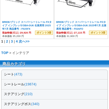
BRIDE/ブリッド スーパーシートレール FXタ
BRIDE/ブリッド スーパーシートレール FOタ
イプ インプレッサ/3BA-GU6 右座席用 2025
イプ インプレッサ/3BA-GU6 2025年7月 左座
年7月 商品番号：F025FX
席用 商品番号：F026FO
(税込)
ポイント3倍
(税込)
ポイント3倍
現金特価
29,920 円
現金特価
27,115 円
本体価格 35,200 円
本体価格 31,900 円
1
|
2
|
3
|
4
次へ>>
TOP
> インテリア
商品カテゴリ
シート
(473)
シートレール
(19874)
ステアリング
(210)
ステアリングボス
(340)