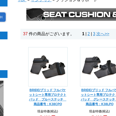
H
37
件の商品がございます。
1
|
2
|
3
次へ>>
BRIDE/ブリッド フルバケ
BRIDE/ブリッド フルバ
ットシート専用プロテクト
ットシート専用プロテク
パッド ブルーステッチ
パッド グレーステッ
商品番号：K38CPO
商品番号：K38LPO
現金特価(税込)
現金特価(税込)