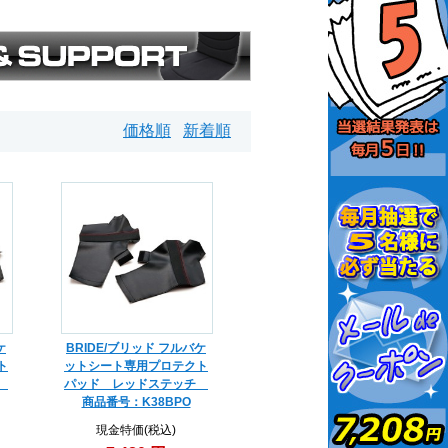
価格順
新着順
ケ
BRIDE/ブリッド フルバケ
ト
ットシート専用プロテクト
チ
パッド レッドステッチ
商品番号：K38BPO
現金特価(税込)