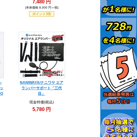
7,480 円
(本体価格 8,000 円＋税)
ポイント3倍
シ
NANIWAYA/ナニワヤ エア
レッ
ランバーサポート「三代
PO
目」
現金特価(税込)
5,780 円