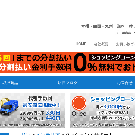
HOME
会社概要
お買い物ガ
取扱商品
店長ブログ
お問合せ
TOP
>
インテリア
> クッション＆サポート