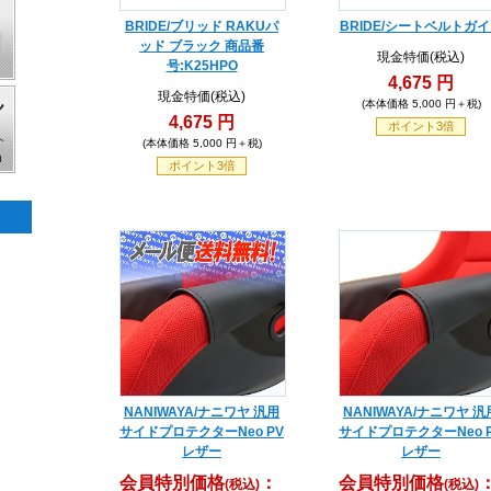
BRIDE/ブリッド RAKUパ
BRIDE/シートベルトガ
ッド ブラック 商品番
現金特価(税込)
号:K25HPO
4,675 円
現金特価(税込)
(本体価格 5,000 円＋税)
4,675 円
ポイント3倍
(本体価格 5,000 円＋税)
ポイント3倍
NANIWAYA/ナニワヤ 汎用
NANIWAYA/ナニワヤ 汎
サイドプロテクターNeo PV
サイドプロテクターNeo 
レザー
レザー
会員特別価格
：
会員特別価格
(税込)
(税込)