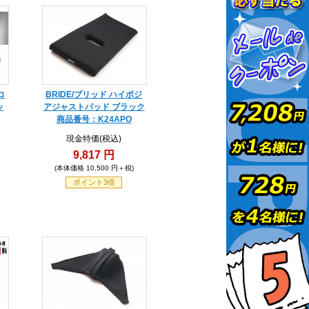
コ
BRIDE/ブリッド ハイポジ
ッ
アジャストパッド ブラック
商品番号：K24APO
現金特価(税込)
9,817 円
(本体価格 10,500 円＋税)
ポイント3倍