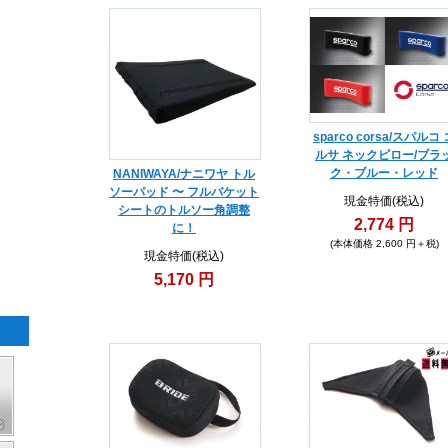
sparco corsa/スパルコ 
ルサ ネックピロー/ブラ
ク・ブルー・レッド
NANIWAYA/ナニワヤ トル
ソーパッド 〜 フルバケット
現金特価(税込)
シートのトルソー角調整
2,774 円
に！
(本体価格 2,600 円＋税)
現金特価(税込)
5,170 円