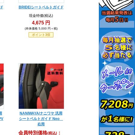
イド
BRIDE/シートベルトガイド
現金特価(税込)
4,675 円
(本体価格 5,000 円＋税)
ポイント3倍
用
NANIWAYA/ナニワヤ 汎用
PV
シートベルトガイド Neo
右用
：
会員特別価格
：
(税込)