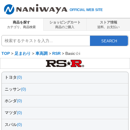
OFFICIAL WEB SITE
商品を探す
ショッピングカート
ストア情報
カテゴリ、商品検索
商品のご購入
送料、
お支払い
SEARCH
TOP
>
足まわり
>
車高調
>
RSR
> Basic☆i
トヨタ
(0)
ニッサン
(0)
ホンダ
(0)
マツダ
(0)
スバル
(0)