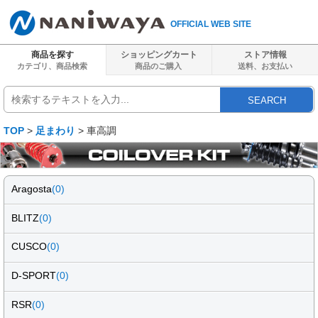
OFFICIAL WEB SITE
商品を探す
ショッピングカート
ストア情報
カテゴリ、商品検索
商品のご購入
送料、
お支払い
SEARCH
TOP
>
足まわり
> 車高調
Aragosta
(0)
BLITZ
(0)
CUSCO
(0)
D-SPORT
(0)
RSR
(0)