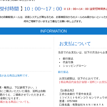
INFORMATION
お支払について
当店でのお支払いは、以下の方法からお
銀行振込
代金引換
ショッピングローン
銀行振込
載がある商品は無料です。
お支払総額は、以下のとおりです。
[ 税込商品代金合計金額＋送料 ] = お支
沖縄・離島は、下記参照下さい。）
【お振込先】
時にご購入いただいた場合、送料は自動
三井住友銀行 千里中央支店
更のうえ、ご連絡させていただきます。
ミツイスミトモギンコウ センリチュウ
の金額になります。
普通：0757469
記載がある商品についても、
口座名義：有限会社ＮＡＮＩＷＡＹＡ