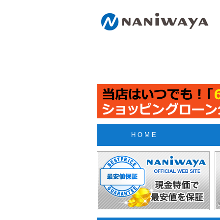
H O M E