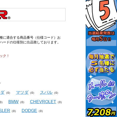
種に適合する商品番号（仕様コード）お
ハードの仕様別に出品致しております。
ック！
。
ンダ
マツダ
スバル
（0）
（0）
（0）
BMW
CHEVROLET
0）
（0）
（0）
SLER
DODGE
（0）
（0）