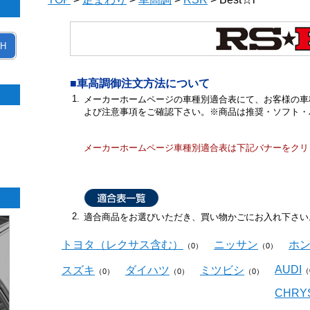
H
■車高調御注文方法について
1.
メーカーホームページの車種別適合表にて、お客様の車
よび注意事項をご確認下さい。※商品は推奨・ソフト・
メーカーホームページ車種別適合表は下記バナーをクリ
2.
適合商品をお選びいただき、買い物かごにお入れ下さい
トヨタ（レクサス含む）
ニッサン
ホ
（0）
（0）
AUDI
スズキ
ダイハツ
ミツビシ
（
（0）
（0）
（0）
CHRY