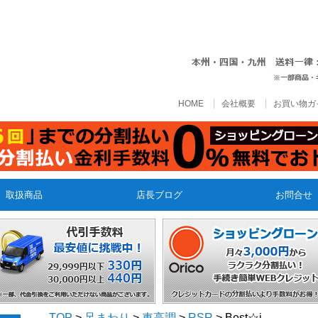
HOME
会社概要
お買い物ガ
取扱商品
店長ブログ
お問合せ
TOP
>
足まわり
>
車高調
>
RSR
> Best☆i