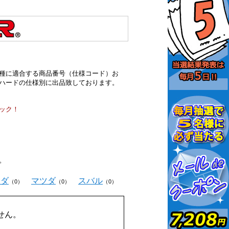
種に適合する商品番号（仕様コード）お
ハードの仕様別に出品致しております。
ック！
。
ンダ
マツダ
スバル
（0）
（0）
（0）
せん。