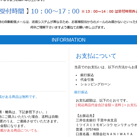
INFORMATION
お支払について
当店でのお支払いは、以下の方法からお
銀行振込
代金引換
ショッピングローン
銀行振込
載がある商品は無料です。
お支払総額は、以下のとおりです。
[ 税込商品代金合計金額＋送料 ] = お支
沖縄・離島は、下記参照下さい。）
【お振込先】
時にご購入いただいた場合、送料は自動
三井住友銀行 千里中央支店
更のうえ、ご連絡させていただきます。
ミツイスミトモギンコウ センリチュウ
の金額になります。
普通：0757469
記載がある商品についても、
口座名義：有限会社ＮＡＮＩＷＡＹＡ