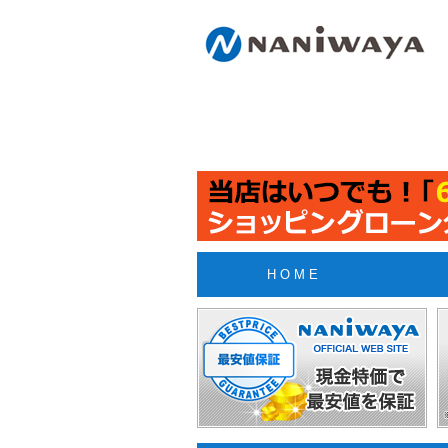
H O M E