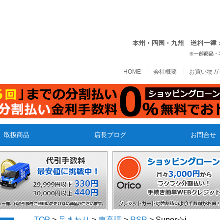
HOME
会社概要
お買い物ガ
取扱商品
店長ブログ
お問合せ
TOP
>
足まわり
>
車高調
>
RSR
> Super☆i