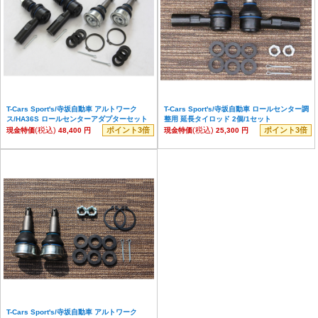
T-Cars Sport's/寺坂自動車 アルトワーク
T-Cars Sport's/寺坂自動車 ロールセンター調
ス/HA36S ロールセンターアダプターセット
整用 延長タイロッド 2個/1セット
(税込)
ポイント3倍
(税込)
ポイント3倍
現金特価
48,400 円
現金特価
25,300 円
T-Cars Sport's/寺坂自動車 アルトワーク