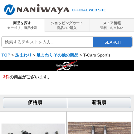
OFFICIAL WEB SITE
商品を探す
ショッピングカート
ストア情報
カテゴリ、商品検索
商品のご購入
送料、
お支払い
SEARCH
TOP
>
足まわり
>
足まわりその他の商品
> T-Cars Sport's
3
件
の商品がございます。
価格順
新着順