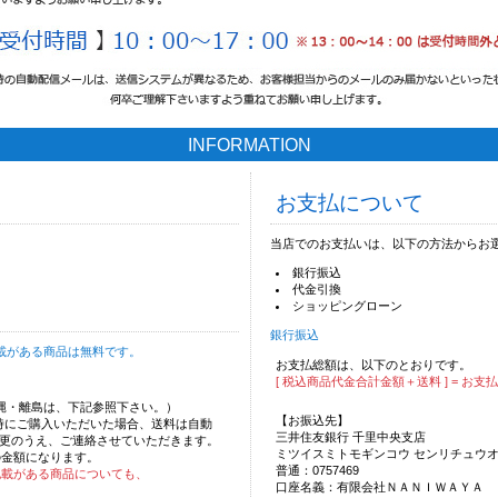
INFORMATION
お支払について
当店でのお支払いは、以下の方法からお
銀行振込
代金引換
ショッピングローン
銀行振込
載がある商品は無料です。
お支払総額は、以下のとおりです。
[ 税込商品代金合計金額＋送料 ] = お支
沖縄・離島は、下記参照下さい。）
【お振込先】
時にご購入いただいた場合、送料は自動
三井住友銀行 千里中央支店
更のうえ、ご連絡させていただきます。
ミツイスミトモギンコウ センリチュウ
の金額になります。
普通：0757469
記載がある商品についても、
口座名義：有限会社ＮＡＮＩＷＡＹＡ