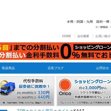
HOME
会社概要
お買い物ガ
取扱商品
店長ブログ
お問合せ
TOP
>
ケミカル用品
>
オイル
> KAAZ