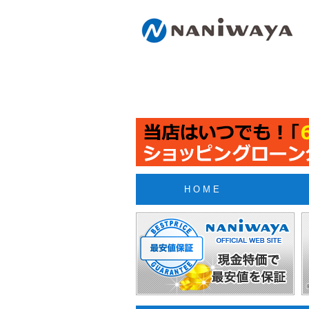
H O M E