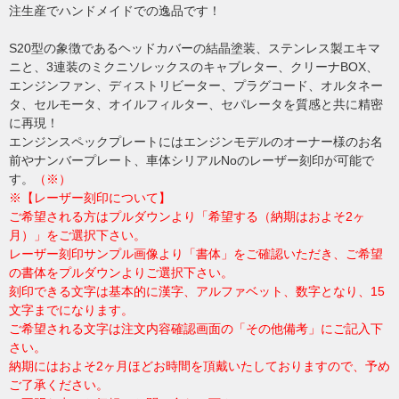
注生産でハンドメイドでの逸品です！
S20型の象徴であるヘッドカバーの結晶塗装、ステンレス製エキマ
ニと、3連装のミクニソレックスのキャブレター、クリーナBOX、
エンジンファン、ディストリビーター、プラグコード、オルタネー
タ、セルモータ、オイルフィルター、セパレータを質感と共に精密
に再現！
エンジンスペックプレートにはエンジンモデルのオーナー様のお名
前やナンバープレート、車体シリアルNoのレーザー刻印が可能で
す。
（※）
※【レーザー刻印について】
ご希望される方はプルダウンより「希望する（納期はおよそ2ヶ
月）」をご選択下さい。
レーザー刻印サンプル画像より「書体」をご確認いただき、ご希望
の書体をプルダウンよりご選択下さい。
刻印できる文字は基本的に漢字、アルファベット、数字となり、15
文字までになります。
ご希望される文字は注文内容確認画面の「その他備考」にご記入下
さい。
納期にはおよそ2ヶ月ほどお時間を頂戴いたしておりますので、予め
ご了承ください。