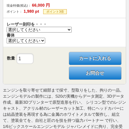
66,000
円
現金特価(税込)：
1,980
pt
ポイント：
ポイント3倍
レーザー刻印を・・・
書体
数量
カートに入れる
お問合せ
エンジンを取り寄せて細部まで採寸、型取りをした、拘りの一品。
エンジンモデルの製作には、S20の実機からデータ測定、3Dデータ
作成、最新3Dプリンターで原型造形を行い、 シリコン型でのレジン
キャスト、アクリル材のレーザーカット加工、特にヘッドカバーに
は結晶塗装を再現する為に金属のホワイトメタルで製作し、組立
て、塗装全てを、自社と匠のを技を持つ協力パートナー で行い、
1/6ビックスケールエンジンモデル ジャパンメイドに拘り、完全受