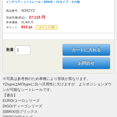
インテリア
>
シートレール
>
BRIDE
>
YZタイプ・その他
N392YZ
商品番号：
27,115
円
現金特価(税込)：
本体価格：
31,900
円
813
pt
ポイント：
ポイント3倍
数量
カートに入れる
お問合せ
※写真は参考例のため車種により形状が異なります。
YZtypeはMOtypeに比べ汎用性に欠けますが、よりポジションダウ
ンが可能なシートレールです。
【適合】
EURO/ユーロシリーズ
DIGO/ディーゴシリーズ
旧BRIX/旧ブリックス