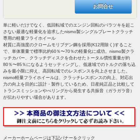
お問合せ
単に軽いだけでなく、低回転域でのエンジン回転のバラツキを起こ
さない最適な軽量化を追求したnismo製シングルプレートクラッチ
専用の軽量フライホイール
材質に高強度のクロームモリブデン鋼を採用(K12用除く)すること
で、単体重量で標準比約60％〜70％の軽量化に成功。nismo製クラ
ッチカバー、クラッチディスクを合わせたトータル慣性重量が約
80％〜85％になるようセッティングし、低速域でのトルクの落ち込
みを最小限に抑え、高回転域でのレスポンスを向上させました。
nismo軽量フライホイールは、クラッチレスポンスの向上、対応出
力の向上を目的に設計・製作しているため、日産純正品と比較して
トランスミッションやべリングから発生する共振音（ガラガラ音）
が伝わりやすい場合があります。
メーカーホームページは下記バナーをクリック