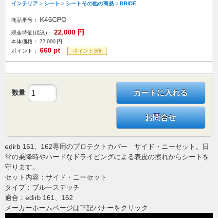
インテリア
>
シート
>
シートその他の商品
>
BRIDE
K46CPO
商品番号：
22,000
円
現金特価(税込)：
本体価格：
22,000
円
660
pt
ポイント：
ポイント3倍
数量
カートに入れる
お問合せ
edirb 161、162専用のプロテクトカバー サイド・ニーセット。日
常の乗降時やハードなドライビングによる表皮の擦れからシートを
守ります。
セット内容：サイド・ニーセット
タイプ：ブルーステッチ
適合：edirb 161、162
メーカーホームページは下記バナーをクリック