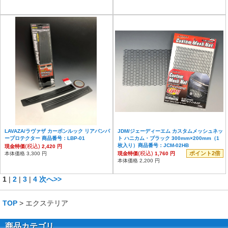
LAVAZA/ラヴァザ カーボンルック リアバンパ
JDM/ジェーディーエム カスタムメッシュネッ
ープロテクター 商品番号：LBP-01
ト ハニカム・ブラック 300mm×200mm（1
枚入り）商品番号：JCM-02HB
(税込)
現金特価
2,420 円
(税込)
ポイント2倍
本体価格 3,300 円
現金特価
1,760 円
本体価格 2,200 円
1
|
2
|
3
|
4
次へ>>
TOP
> エクステリア
商品カテゴリ