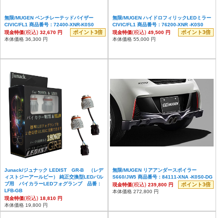
無限/MUGEN ベンチレーテッドバイザー
無限/MUGEN ハイドロフィリックLEDミラー
CIVIC/FL1 商品番号：72400-XNR-K0S0
CIVIC/FL1 商品番号：76200-XNR -K0S0
(税込)
ポイント3倍
(税込)
ポイント3倍
現金特価
32,670 円
現金特価
49,500 円
本体価格 36,300 円
本体価格 55,000 円
Junack/ジュナック LEDIST GR-B （レデ
無限/MUGEN リアアンダースポイラー
ィストジーアールビー） 純正交換型LEDバル
S660/JW5 商品番号：84111-XNA -K0S0-DG
ブ用 バイカラーLEDフォグランプ 品番：
(税込)
ポイント3倍
現金特価
239,800 円
LFB-GB
本体価格 272,800 円
(税込)
現金特価
18,810 円
本体価格 19,800 円