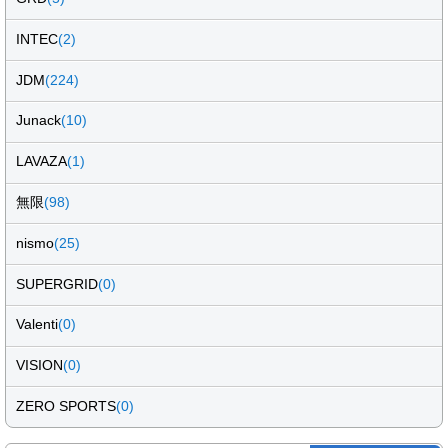
INTEC
(2)
JDM
(224)
Junack
(10)
LAVAZA
(1)
無限
(98)
nismo
(25)
SUPERGRID
(0)
Valenti
(0)
VISION
(0)
ZERO SPORTS
(0)