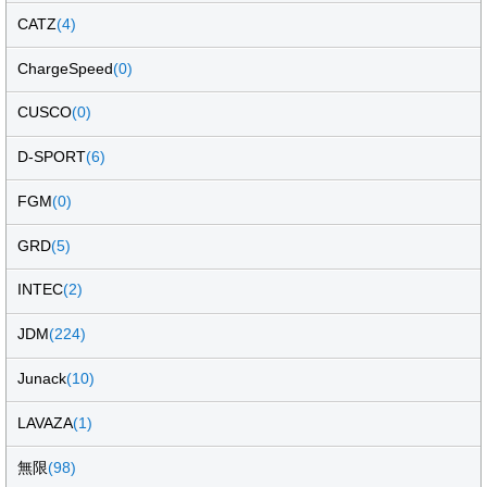
CATZ
(4)
ChargeSpeed
(0)
CUSCO
(0)
D-SPORT
(6)
FGM
(0)
GRD
(5)
INTEC
(2)
JDM
(224)
Junack
(10)
LAVAZA
(1)
無限
(98)