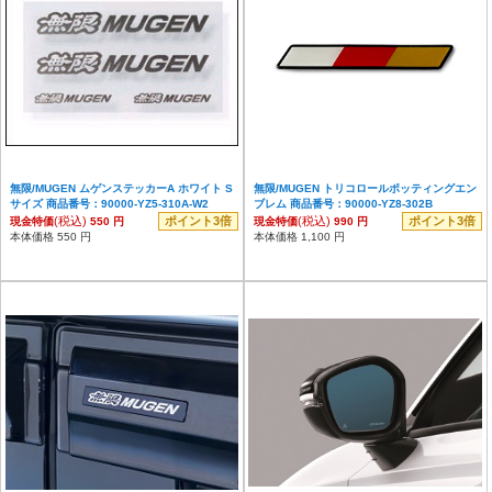
無限/MUGEN ムゲンステッカーA ホワイト S
無限/MUGEN トリコロールポッティングエン
サイズ 商品番号：90000-YZ5-310A-W2
ブレム 商品番号：90000-YZ8-302B
(税込)
ポイント3倍
(税込)
ポイント3倍
現金特価
550 円
現金特価
990 円
本体価格 550 円
本体価格 1,100 円