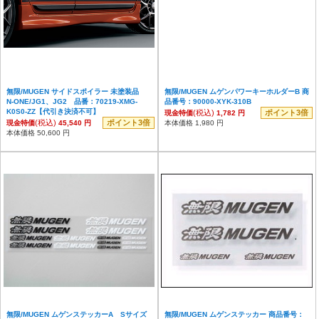
無限/MUGEN サイドスポイラー 未塗装品
無限/MUGEN ムゲンパワーキーホルダーB 商
N-ONE/JG1、JG2 品番：70219-XMG-
品番号：90000-XYK-310B
K0S0-ZZ【代引き決済不可】
(税込)
ポイント3倍
現金特価
1,782 円
(税込)
ポイント3倍
現金特価
45,540 円
本体価格 1,980 円
本体価格 50,600 円
無限/MUGEN ムゲンステッカーA Sサイズ
無限/MUGEN ムゲンステッカー 商品番号：