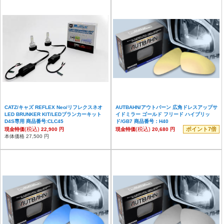
CATZ/キャズ REFLEX Neo/リフレクスネオ
AUTBAHN/アウトバーン 広角ドレスアップサ
LED BRUNKER KIT/LEDブランカーキット
イドミラー ゴールド フリード ハイブリッ
D4S専用 商品番号:CLC45
ド/GB7 商品番号：H40
(税込)
(税込)
ポイント7倍
現金特価
22,900 円
現金特価
20,680 円
本体価格 27,500 円