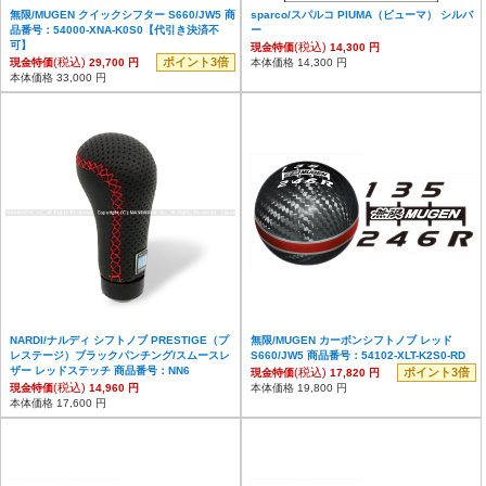
無限/MUGEN クイックシフター S660/JW5 商
sparco/スパルコ PIUMA（ピューマ） シルバ
品番号：54000-XNA-K0S0【代引き決済不
ー
可】
(税込)
現金特価
14,300 円
(税込)
ポイント3倍
現金特価
29,700 円
本体価格 14,300 円
本体価格 33,000 円
NARDI/ナルディ シフトノブ PRESTIGE（プ
無限/MUGEN カーボンシフトノブ レッド
レステージ）ブラックパンチング/スムースレ
S660/JW5 商品番号：54102-XLT-K2S0-RD
ザー レッドステッチ 商品番号：NN6
(税込)
ポイント3倍
現金特価
17,820 円
(税込)
現金特価
14,960 円
本体価格 19,800 円
本体価格 17,600 円