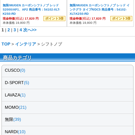
無限/MUGEN カーボンシフトノブ レッド
無限/MUGEN カーボンシフトノブ レッド イ
S2000/AP1、AP2 商品番号：54102-XLT-
ンテグラ タイプR/DC5 商品番号：54102-
K2S0-RD
XLT-K2S0-RD
(税込)
ポイント3倍
(税込)
ポイント3倍
現金特価
17,820 円
現金特価
17,820 円
本体価格 19,800 円
本体価格 19,800 円
1
|
2
|
3
|
4
次へ>>
TOP
>
インテリア
> シフトノブ
商品カテゴリ
CUSCO
(0)
D-SPORT
(5)
LAVAZA
(1)
MOMO
(21)
無限
(39)
NARDI
(10)