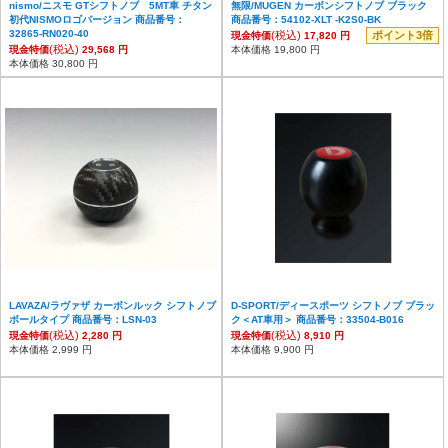
nismo/ニスモ GTシフトノブ 5MT車 チタン
無限/MUGEN カーボンシフトノブ ブラック
初代NISMOロゴバージョン 商品番号：
商品番号：54102-XLT -K2S0-BK
32865-RN020-40
(税込)
ポイント3倍
現金特価
17,820 円
(税込)
現金特価
29,568 円
本体価格 19,800 円
本体価格 30,800 円
LAVAZA/ラヴァザ カーボンルック シフトノブ
D-SPORT/ディースポーツ シフトノブ ブラッ
ボールタイプ 商品番号：LSN-03
ク＜AT車用＞ 商品番号：33504-B016
(税込)
(税込)
現金特価
2,280 円
現金特価
8,910 円
本体価格 2,999 円
本体価格 9,900 円