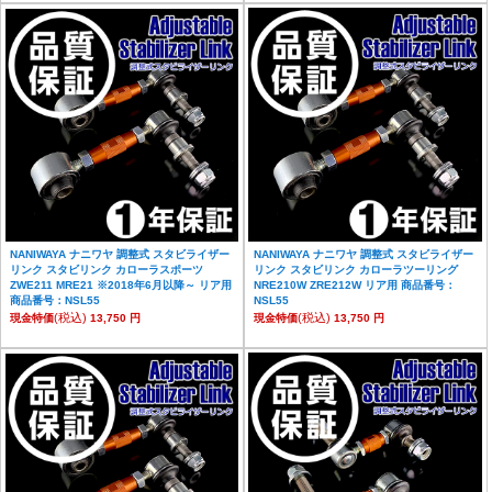
NANIWAYA ナニワヤ 調整式 スタビライザー
NANIWAYA ナニワヤ 調整式 スタビライザー
リンク スタビリンク カローラスポーツ
リンク スタビリンク カローラツーリング
ZWE211 MRE21 ※2018年6月以降～ リア用
NRE210W ZRE212W リア用 商品番号：
商品番号：NSL55
NSL55
(税込)
(税込)
現金特価
13,750 円
現金特価
13,750 円