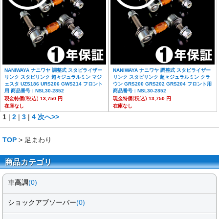
NANIWAYA ナニワヤ 調整式 スタビライザー
NANIWAYA ナニワヤ 調整式 スタビライザー
リンク スタビリンク 超々ジュラルミン マジ
リンク スタビリンク 超々ジュラルミン クラ
ェスタ UZS186 URS206 GWS214 フロント
ウン GRS200 GRS202 GRS204 フロント用
用 商品番号：NSL30-2852
商品番号：NSL30-2852
(税込)
(税込)
現金特価
13,750 円
現金特価
13,750 円
在庫なし
在庫なし
1
|
2
|
3
|
4
次へ>>
TOP
> 足まわり
商品カテゴリ
車高調
(0)
ショックアブソーバー
(0)