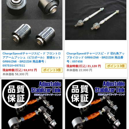
ChargeSpeed/チャージスピ－ド フロントロ
ChargeSpeed/チャージスピ－ド 切れ角アッ
アアームブッシュ（ピロボール） 前後セット
プタイロッド GR86/ZN8・BRZ/ZD8 商品番
GR86/ZN8・BRZ/ZD8 商品番号：
号：097458
097510+097511
(税込)
ポイント3倍
現金特価
21,120 円
(税込)
ポイント3倍
現金特価
53,072 円
本体価格 22,000 円
本体価格 58,300 円