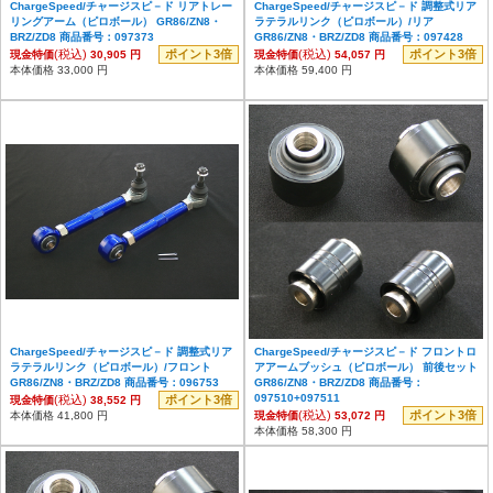
ChargeSpeed/チャージスピ－ド リアトレー
ChargeSpeed/チャージスピ－ド 調整式リア
リングアーム（ピロボール） GR86/ZN8・
ラテラルリンク（ピロボール）/リア
BRZ/ZD8 商品番号：097373
GR86/ZN8・BRZ/ZD8 商品番号：097428
(税込)
ポイント3倍
(税込)
ポイント3倍
現金特価
30,905 円
現金特価
54,057 円
本体価格 33,000 円
本体価格 59,400 円
ChargeSpeed/チャージスピ－ド 調整式リア
ChargeSpeed/チャージスピ－ド フロントロ
ラテラルリンク（ピロボール）/フロント
アアームブッシュ（ピロボール） 前後セット
GR86/ZN8・BRZ/ZD8 商品番号：096753
GR86/ZN8・BRZ/ZD8 商品番号：
097510+097511
(税込)
ポイント3倍
現金特価
38,552 円
(税込)
ポイント3倍
本体価格 41,800 円
現金特価
53,072 円
本体価格 58,300 円