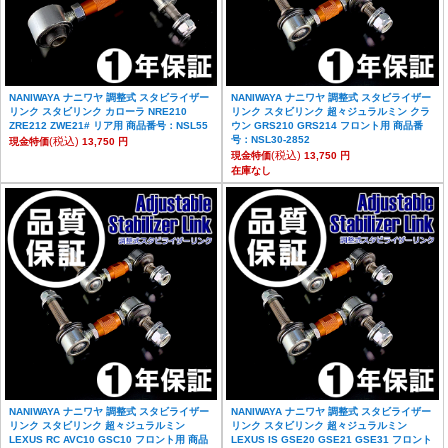
NANIWAYA ナニワヤ 調整式 スタビライザー
NANIWAYA ナニワヤ 調整式 スタビライザー
リンク スタビリンク カローラ NRE210
リンク スタビリンク 超々ジュラルミン クラ
ZRE212 ZWE21# リア用 商品番号：NSL55
ウン GRS210 GRS214 フロント用 商品番
号：NSL30-2852
(税込)
現金特価
13,750 円
(税込)
現金特価
13,750 円
在庫なし
NANIWAYA ナニワヤ 調整式 スタビライザー
NANIWAYA ナニワヤ 調整式 スタビライザー
リンク スタビリンク 超々ジュラルミン
リンク スタビリンク 超々ジュラルミン
LEXUS RC AVC10 GSC10 フロント用 商品
LEXUS IS GSE20 GSE21 GSE31 フロント