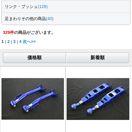
リンク・ブッシュ
(128)
足まわりその他の商品
(40)
329
件
の商品がございます。
1
|
2
|
3
|
4
次へ>>
価格順
新着順