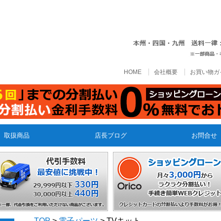
HOME
会社概要
お買い物ガ
取扱商品
店長ブログ
お問合せ
TOP
>
電子パーツ
> TVキット