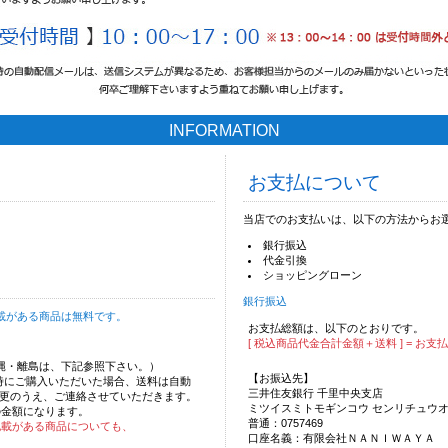
INFORMATION
お支払について
当店でのお支払いは、以下の方法からお
銀行振込
代金引換
ショッピングローン
銀行振込
載がある商品は無料です。
お支払総額は、以下のとおりです。
[ 税込商品代金合計金額＋送料 ] = お支
沖縄・離島は、下記参照下さい。）
【お振込先】
時にご購入いただいた場合、送料は自動
三井住友銀行 千里中央支店
更のうえ、ご連絡させていただきます。
ミツイスミトモギンコウ センリチュウ
の金額になります。
普通：0757469
記載がある商品についても、
口座名義：有限会社ＮＡＮＩＷＡＹＡ