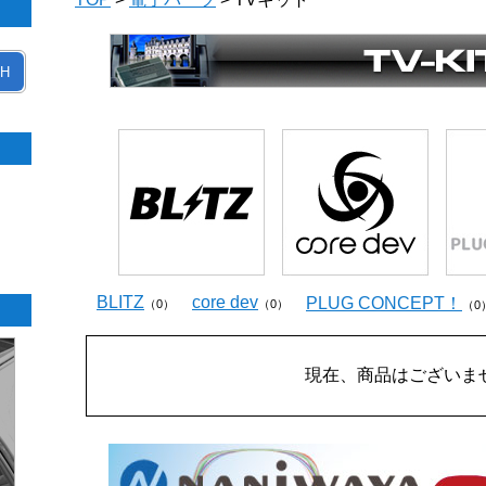
H
BLITZ
core dev
PLUG CONCEPT！
（0）
（0）
（0
現在、商品はございま