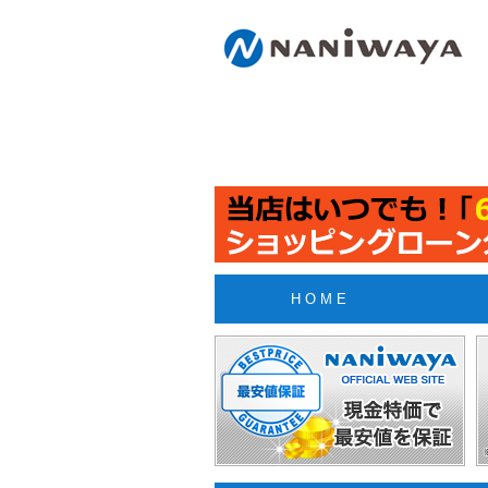
H O M E