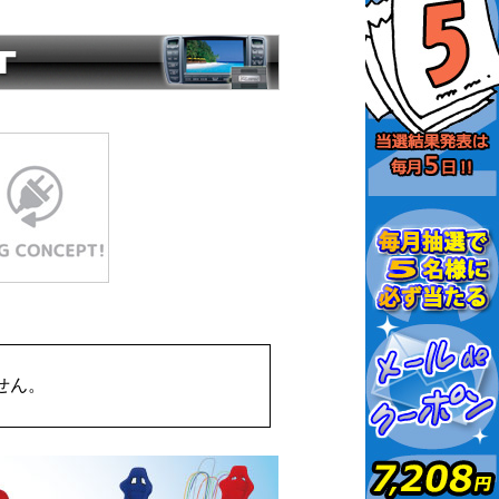
）
せん。