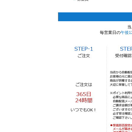
当
毎営業日の
午後1