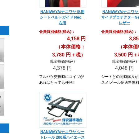
NANIWAYA/ナニワヤ 汎用
NANIWAYA/ナニワヤ
シートベルトガイド Neo
サイドプロテクターNeo
右用
レザー
会員特別価格
(税込)
：
会員特別価格
(税込)
：
4,158 円
3,8
（本体価格：
（本体価
3,780 円＋税）
3,500 円
現金特価(税込)
現金特価(税込)
4,378 円
4,048 円
フルバケ交換時にコイツが
シートとの同時購入が
あればとっても便利!!
スメ!メール便送料無料
NANIWAYA/ナニワヤ シー
トレール 200系ハイエース