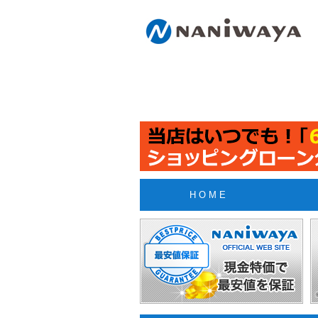
H O M E