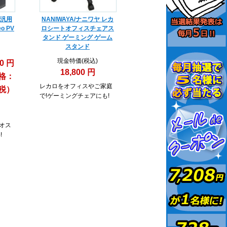
 汎用
NANIWAYA/ナニワヤ レカ
 PV
ロシートオフィスチェアス
タンド ゲーミング ゲーム
スタンド
現金特価(税込)
50 円
18,800 円
格：
レカロをオフィスやご家庭
＋税）
で!ゲーミングチェアにも!
オス
!