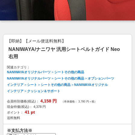
【即納】【メール便送料無料】
NANIWAYA/ナニワヤ 汎用シートベルトガイド Neo
右用
関連カテゴリ：
NANIWAYAオリジナルパーツ
>
シートその他の商品
NANIWAYAオリジナルパーツ
>
シートその他の商品
>
オプションパーツ
インテリア
>
シート
>
シートその他の商品
>
NANIWAYAオリジナル
インテリア
>
クッション＆サポート
4,158
円
会員特別価格(税込)：
（本体価格： 3,780 円＋税）
現金特価(税込)：
4,378
円
41
pt
ポイント：
送料無料
※支払方法※