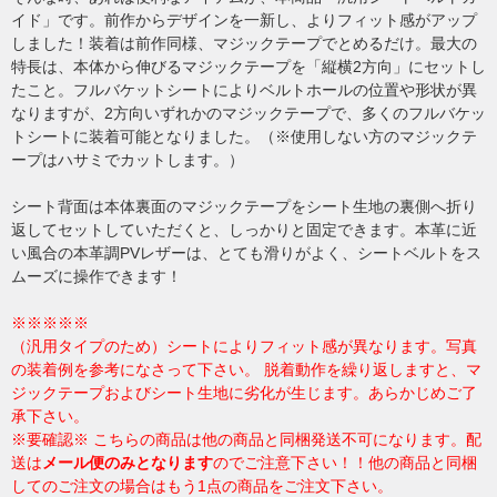
イド」です。前作からデザインを一新し、よりフィット感がアップ
しました！装着は前作同様、マジックテープでとめるだけ。最大の
特長は、本体から伸びるマジックテープを「縦横2方向」にセットし
たこと。フルバケットシートによりベルトホールの位置や形状が異
なりますが、2方向いずれかのマジックテープで、多くのフルバケッ
トシートに装着可能となりました。（※使用しない方のマジックテ
ープはハサミでカットします。）
シート背面は本体裏面のマジックテープをシート生地の裏側へ折り
返してセットしていただくと、しっかりと固定できます。
本革に近
い風合の本革調PVレザーは、とても滑りがよく、シートベルトをス
ムーズに操作できます！
※※※※※
（汎用タイプのため）シートによりフィット感が異なります。写真
の装着例を参考になさって下さい。 脱着動作を繰り返しますと、マ
ジックテープおよびシート生地に劣化が生じます。あらかじめご了
承下さい。
※要確認※ こちらの商品は他の商品と同梱発送不可になります。配
送は
メール便のみとなります
のでご注意下さい！！他の商品と同梱
してのご注文の場合はもう1点の商品をご注文下さい。