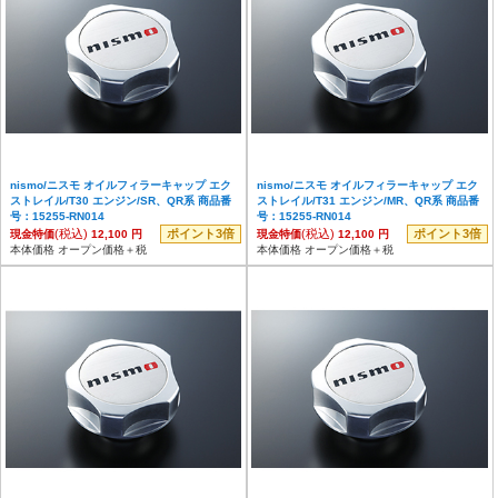
nismo/ニスモ オイルフィラーキャップ エク
nismo/ニスモ オイルフィラーキャップ エク
ストレイル/T30 エンジン/SR、QR系 商品番
ストレイル/T31 エンジン/MR、QR系 商品番
号：15255-RN014
号：15255-RN014
(税込)
ポイント3倍
(税込)
ポイント3倍
現金特価
12,100 円
現金特価
12,100 円
本体価格 オープン価格＋税
本体価格 オープン価格＋税