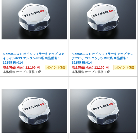
nismo/ニスモ オイルフィラーキャップ スカ
nismo/ニスモ オイルフィラーキャップ セレ
イライン/R33 エンジン/RB系 商品番号：
ナ/C25、C26 エンジン/MR系 商品番号：
15255-RN014
15255-RN014
(税込)
ポイント3倍
(税込)
ポイント3倍
現金特価
12,100 円
現金特価
12,100 円
本体価格 オープン価格＋税
本体価格 オープン価格＋税