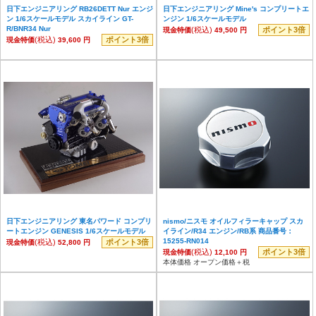
日下エンジニアリング RB26DETT Nur エンジ
日下エンジニアリング Mine's コンプリートエ
ン 1/6スケールモデル スカイライン GT-
ンジン 1/6スケールモデル
R/BNR34 Nur
(税込)
ポイント3倍
現金特価
49,500 円
(税込)
ポイント3倍
現金特価
39,600 円
日下エンジニアリング 東名パワード コンプリ
nismo/ニスモ オイルフィラーキャップ スカ
ートエンジン GENESIS 1/6スケールモデル
イライン/R34 エンジン/RB系 商品番号：
15255-RN014
(税込)
ポイント3倍
現金特価
52,800 円
(税込)
ポイント3倍
現金特価
12,100 円
本体価格 オープン価格＋税