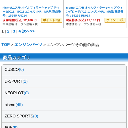
nismo/ニスモ オイルフィラーキャップ ティ
nismo/ニスモ オイルフィラーキャップ ウィ
ーダ/C11、SC11 エンジン/HR、MR系 商品番
ングロード/Y12 エンジン/HR、MR系 商品番
号：15255-RN014
号：15255-RN014
(税込)
ポイント3倍
(税込)
ポイント3倍
現金特価
12,100 円
現金特価
12,100 円
本体価格 オープン価格＋税
本体価格 オープン価格＋税
1
|
2
|
3
|
4
次へ>>
TOP
>
エンジンパーツ
> エンジンパーツその他の商品
商品カテゴリ
CUSCO
(0)
D-SPORT
(1)
NEOPLOT
(0)
nismo
(49)
ZERO SPORTS
(0)
無限
(5)