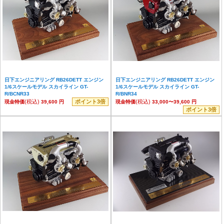
日下エンジニアリング RB26DETT エンジン
日下エンジニアリング RB26DETT エンジン
1/6スケールモデル スカイライン GT-
1/6スケールモデル スカイライン GT-
R/BCNR33
R/BNR34
(税込)
ポイント3倍
(税込)
現金特価
39,600 円
現金特価
33,000〜39,600 円
ポイント3倍