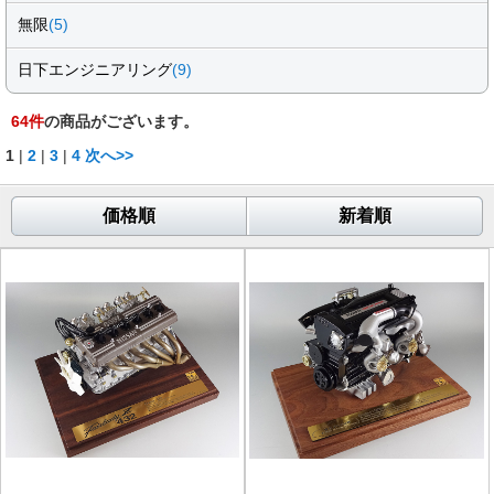
無限
(5)
日下エンジニアリング
(9)
64
件
の商品がございます。
1
|
2
|
3
|
4
次へ>>
価格順
新着順