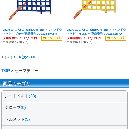
sparco/スパルコ WINDOW NET（ウィンドウ
sparco/スパルコ WINDOW NET（ウィンドウ
ネット） ブルー 商品番号：002192FABM
ネット） イエロー 商品番号：002192FAG
(税込)
ポイント3倍
(税込)
ポイント3倍
現金特価
17,999 円
現金特価
17,999 円
本体価格 17,999 円
本体価格 17,999 円
1
|
2
|
3
|
4
次へ>>
TOP
> セーフティー
商品カテゴリ
シートベルト
(58)
グローブ
(0)
ヘルメット
(5)