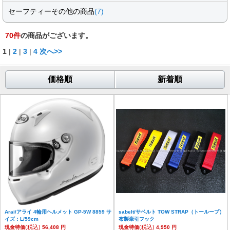
セーフティーその他の商品
(7)
70
件
の商品がございます。
1
|
2
|
3
|
4
次へ>>
価格順
新着順
Arai/アライ 4輪用ヘルメット GP-5W 8859 サ
sabelt/サベルト TOW STRAP（トーループ）
イズ：L/59cm
布製牽引フック
(税込)
(税込)
現金特価
56,408 円
現金特価
4,950 円