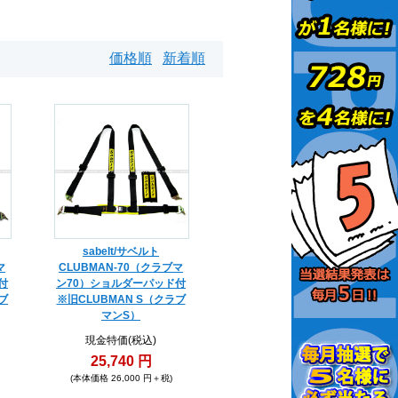
価格順
新着順
sabelt/サベルト
マ
CLUBMAN-70（クラブマ
付
ン70）ショルダーパッド付
ブ
※旧CLUBMAN S（クラブ
マンS）
現金特価(税込)
25,740 円
(本体価格 26,000 円＋税)