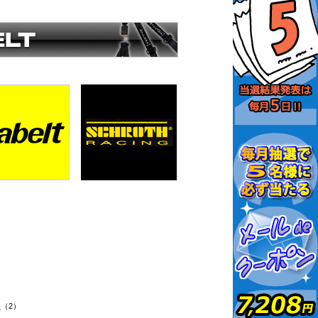
H
（2）