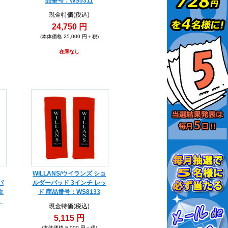
品番号：WS5311
現金特価(税込)
24,750 円
(本体価格 25,000 円＋税)
在庫なし
WILLANS/ウイランズ ショ
パ
ルダーパッド 3インチ レッ
タ
ド 商品番号：WS8133
：
現金特価(税込)
5,115 円
(本体価格 5,000 円＋税)