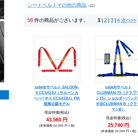
シートベルトその他の商品
（12）
58
件の商品がございます。
1
|
2
|
3
|
4
次へ>>
sabelt/サベルト SALOON-
sabelt/サベルト
S CCS433U（サルーンカ
CLUBMAN-75（クラブ
ーハーネス CCS433U）FIA
ン75）ショルダーパッド
規格公認モデル
※旧CLUBMAN B（クラ
マンB）
現金特価(税込)
現金特価(税込)
43,560 円
25,740 円
(本体価格 44,000 円＋税)
(本体価格 26,000 円＋税)