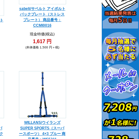
sabelt/サベルト アイボルト
バックプレート（ストレス
プレート） 商品番号：
ルト
CCMI0016
現金特価(税込)
1,617 円
(本体価格 1,500 円＋税)
WILLANS/ウイランズ
パ
SUPER SPORTS（スーパ
ク
ースポーツ） 4×3 ブルー 商