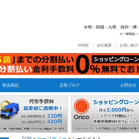
HOME
会社概要
お買い物ガ
取扱商品
店長ブログ
お問合せ
TOP
>
セーフティー
> シートベルト