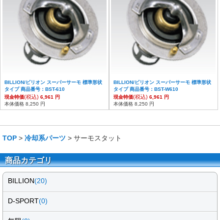
BILLION/ビリオン スーパーサーモ 標準形状
BILLION/ビリオン スーパーサーモ 標準形状
タイプ 商品番号：BST-610
タイプ 商品番号：BST-W610
(税込)
(税込)
現金特価
6,961 円
現金特価
6,961 円
本体価格 8,250 円
本体価格 8,250 円
TOP
>
冷却系パーツ
> サーモスタット
商品カテゴリ
BILLION
(20)
D-SPORT
(0)