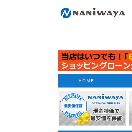
H O M E