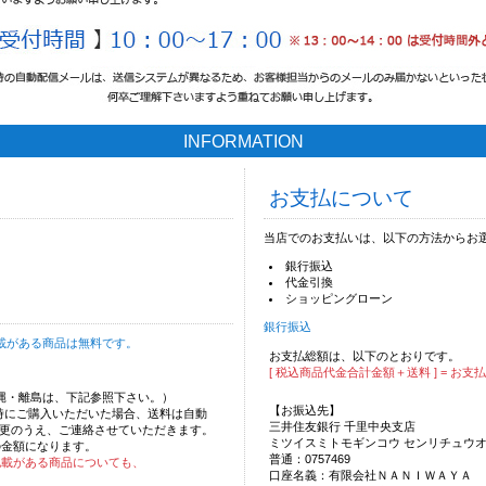
INFORMATION
お支払について
当店でのお支払いは、以下の方法からお
銀行振込
代金引換
ショッピングローン
銀行振込
載がある商品は無料です。
お支払総額は、以下のとおりです。
[ 税込商品代金合計金額＋送料 ] = お支
沖縄・離島は、下記参照下さい。）
【お振込先】
時にご購入いただいた場合、送料は自動
三井住友銀行 千里中央支店
更のうえ、ご連絡させていただきます。
ミツイスミトモギンコウ センリチュウ
の金額になります。
普通：0757469
記載がある商品についても、
口座名義：有限会社ＮＡＮＩＷＡＹＡ