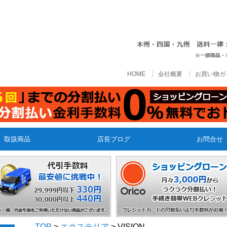
HOME
会社概要
お買い物ガ
取扱商品
店長ブログ
お問合せ
TOP
>
エクステリア
> VISION