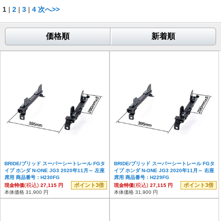
1
|
2
|
3
|
4
次へ>>
価格順
新着順
BRIDE/ブリッド スーパーシートレール FGタ
BRIDE/ブリッド スーパーシートレール FGタ
イプ ホンダ N-ONE JG3 2020年11月～ 左座
イプ ホンダ N-ONE JG3 2020年11月～ 右座
席用 商品番号：H230FG
席用 商品番号：H229FG
(税込)
ポイント3倍
(税込)
ポイント3倍
現金特価
27,115 円
現金特価
27,115 円
本体価格 31,900 円
本体価格 31,900 円