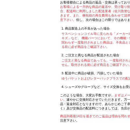
お客様都合による商品の返品・交換は承ってお
お客様による一方的な商品の返送や、受け取り
合、配送時に利用しました配送業者（佐川急便
きます。また、梱包箱の再生費用も合わせて請
意下さい。
但し、次の場合はこの限りではあり
商品製造上の不良があった場合
サスペンションコイル等に見られる「メーカー
キズ」など、 機能パーツにおいて、その機能
関わらず一度取付されました商品は、不良品と
る前に必ず商品をご確認下さい。
ご注文と異なる商品が配送された場合
ご注文と異なる商品であっても、一度取付され
せん。取付される前に必ず商品をご確認下さい
配送中に商品が破損、汚損していた場合
ゆうパケットおよびレターパックプラスでの配
シューズやグローブなど、サイズ交換をお受
このような場合、大変お手数ですが、
まずはメ
い。
速やかに交換対応させていただきます。万
品・返金対応となりますので、あらかじめご了
く）及び交換品の配送料につきましては、当店
商品到着後14日を過ぎてのご返品は理由を問わ
注意下さい。