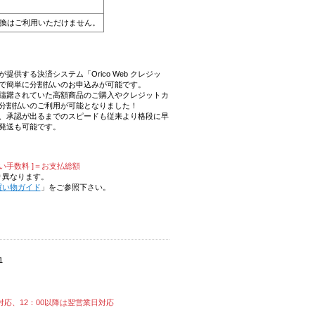
換はご利用いただけません。
供する決済システム「Orico Web クレジッ
で簡単に分割払いのお申込みが可能です。
れまで躊躇されていた高額商品のご購入やクレジットカ
分割払いのご利用が可能となりました！
、承認が出るまでのスピードも従来より格段に早
発送も可能です。
い手数料 ]＝お支払総額
り異なります。
買い物ガイド
」をご参照下さい。
1
対応、12：00以降は翌営業日対応