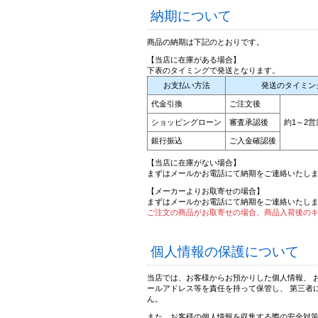
納期について
商品の納期は下記のとおりです。
【当店に在庫がある場合】
下表のタイミングで発送となります。
お支払い方法
発送のタイミン
代金引換
ご注文後
ショッピングローン
審査承認後
約1～2
銀行振込
ご入金確認後
【当店に在庫がない場合】
まずはメールかお電話にて納期をご連絡いたし
【メーカーよりお取寄せの場合】
まずはメールかお電話にて納期をご連絡いたし
ご注文の商品がお取寄せの場合、商品入荷後の
個人情報の保護について
当店では、お客様からお預かりした個人情報、 
ールアドレス等を責任を持って保管し、 第三者
ん。
また、お客様の個人情報を収集する際の安全対