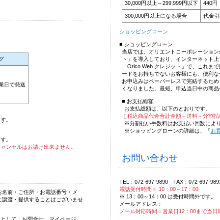
30,000円以上～299,999円以下
440円
300,000円以上になる場合
代金引
ショッピングローン
■ ショッピングローン
当店では、オリエントコーポレーションが提
ト」を導入しており、インターネット上
グ
「Orico Web クレジット」で、こ
ードをお持ちでないお客様にも、便利な
お申込みはペーパーレスで完結するため
営業日で発送
くなりました。最短、申込当日中の商品
■ お支払総額
お支払総額は、以下のとおりです。
[ 税込商品代金合計金額＋送料＋分割払
ます。
※分割払い手数料はお支払い回数によ
※ショッピングローンの詳細は、「
お
ます。
キャンセルはお請け出来ません。
お問い合わせ
TEL：072-697-9890 FAX：072-697-989
電話受付時間＝ 10：00～17：00
お名前・ご住所・お電話番号・メ
※ 13：00～14：00 は受付時間外です。
に譲渡・提供することはございませ
メールアドレス：
メール対応時間＝営業日12：00まで当日
策として、お問合せ、マイページ、