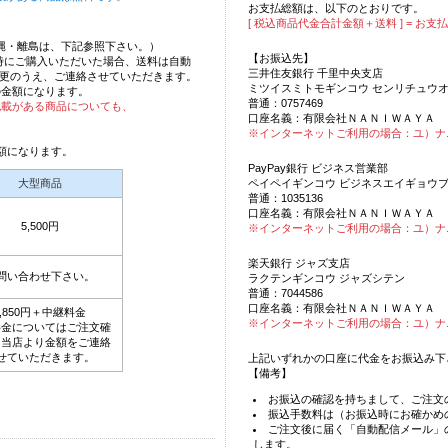
お支払総額は、以下のとおりです。
[ 税込商品代金合計金額＋送料 ] = お支
沖縄・離島は、下記参照下さい。）
【お振込先】
時にご購入いただいた場合、送料は自動
三井住友銀行 千里中央支店
更のうえ、ご連絡させていただきます。
ミツイスミトモギンコウ センリチュウ
の金額になります。
普通：0757469
記載がある商品についても、
口座名義：有限会社ＮＡＮＩＷＡＹＡ
※インターネットご利用の場合：ユ）ナ
額になります。
PayPay銀行 ビジネス営業部
ペイペイギンコウ ビジネスエイギョウ
大型商品
普通：1035136
口座名義：有限会社ＮＡＮＩＷＡＹＡ
5,500円
※インターネットご利用の場合：ユ）ナ
楽天銀行 ジャズ支店
問い合わせ下さい。
ラクテンギンコウ ジャズシテン
普通：7044586
口座名義：有限会社ＮＡＮＩＷＡＹＡ
3,850円＋中継料金
※インターネットご利用の場合：ユ）ナ
料金についてはご注文確
に当店より金額をご連絡
せていただきます。
上記いずれかの口座に代金をお振込み下
【備考】
お振込の確認を持ちまして、ご注文
振込手数料は（お振込時にお確かめ
ご注文後に届く「自動配信メール」
します。