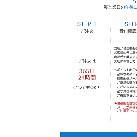
当
毎営業日の
午後1