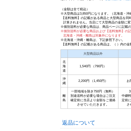
（金額は全て税込）
※大型商品は3,850円になります。（北海道・
【送料無料】の記載がある商品と大型商品を同
計算されません。当店にて大型商品の金額に変
※個別送料が必要な商品は、商品ページに記載
※個別送料が必要な商品および【送料無料】の
北海道・沖縄・離島は対象外になります。
※北海道・沖縄・離島は、下記参照下さい。
【送料無料】の記載がある商品は、（ ）内の金
大型商品以外
北
海
1,540円 （790円）
道
沖
2,200円 （1,450円）
お
縄
一部地域を除き750円（無料）
離
別途送料が必要な場合はご注文
中継
島
確定前に当店より金額をご連絡
定前
させていただきます。
さ
返品について