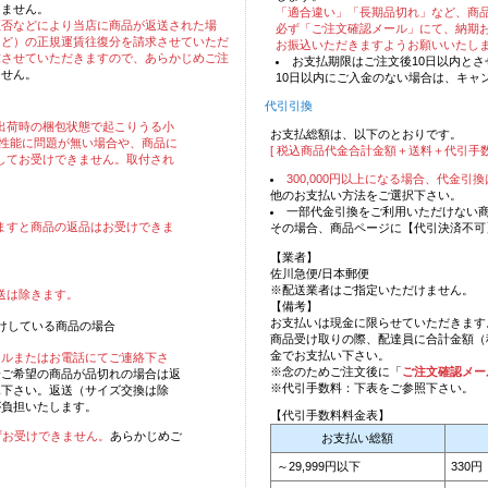
りません。
「適合違い」「長期品切れ」など、商
拒否などにより当店に商品が返送された場
必ず「ご注文確認メール」にて、納期
など）の正規運賃往復分を請求させていただ
お振込いただきますようお願いいたし
求させていただきますので、あらかじめご注
お支払期限はご注文後10日以内と
ません。
10日以内にご入金のない場合は、キャ
代引引換
出荷時の梱包状態で起こりうる小
お支払総額は、以下のとおりです。
・性能に問題が無い場合や、商品に
[ 税込商品代金合計金額＋送料＋代引手数
してお受けできません。取付され
300,000円以上になる場合、代金
他のお支払い方法をご選択下さい。
一部代金引換をご利用いただけない
ますと商品の返品はお受けできま
その場合、商品ページに【代引決済不可
。
【業者】
佐川急便/日本郵便
※配送業者はご指定いただけません。
送は除きます。
【備考】
お支払いは現金に限らせていただきます
けしている商品の場合
商品受け取りの際、配達員に合計金額（
金でお支払い下さい。
ールまたはお電話にてご連絡下さ
※念のためご注文後に「
ご注文確認メー
一ご希望の商品が品切れの場合は返
※代引手数料：下表をご参照下さい。
承下さい。返送（サイズ交換は除
が負担いたします。
【代引手数料料金表】
ずお受けできません。
あらかじめご
お支払い総額
～29,999円以下
330円