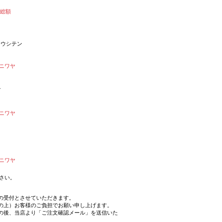
払総額
オウシテン
ニワヤ
ブ
ニワヤ
ニワヤ
さい。
の受付とさせていただきます。
の上）お客様のご負担でお願い申し上げます。
の後、当店より「ご注文確認メール」を送信いた