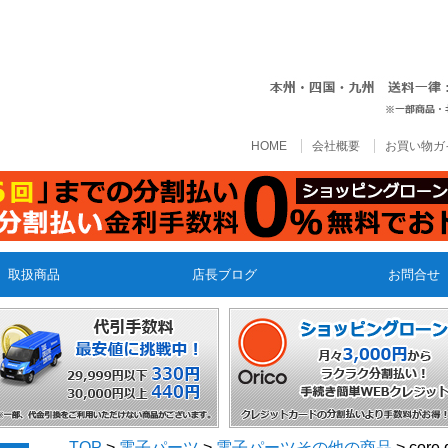
HOME
会社概要
お買い物ガ
取扱商品
店長ブログ
お問合せ
TOP
>
電子パーツ
>
電子パーツその他の商品
> core 