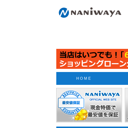
H O M E