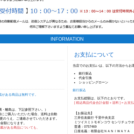
INFORMATION
お支払について
当店でのお支払いは、以下の方法からお
銀行振込
代金引換
ショッピングローン
銀行振込
載がある商品は無料です。
お支払総額は、以下のとおりです。
[ 税込商品代金合計金額＋送料 ] = お支
沖縄・離島は、下記参照下さい。）
【お振込先】
時にご購入いただいた場合、送料は自動
三井住友銀行 千里中央支店
更のうえ、ご連絡させていただきます。
ミツイスミトモギンコウ センリチュウ
の金額になります。
普通：0757469
記載がある商品についても、
口座名義：有限会社ＮＡＮＩＷＡＹＡ