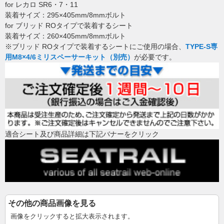
for レカロ SR6・7・11
装着サイズ：295×405mm/8mmボルト
for ブリッド ROタイプで装着するシート
装着サイズ：260×405mm/8mmボルト
※ブリッド ROタイプで装着するシートにご使用の場合、
TYPE-S専
用M8×4/6ミリスペーサーキット（別売）
が必要です。
適合シート及び商品詳細は下記バナーをクリック
その他の商品画像を見る
画像をクリックすると拡大表示されます。