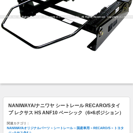
NANIWAYA/ナニワヤ シートレール RECARO/Sタイ
プ レクサス HS ANF10 ベーシック（6×6ポジション）
関連カテゴリ：
NANIWAYAオリジナルパーツ
>
シートレール
>
国産車用
>
RECARO/S
>
トヨタ
（レクサス含む）