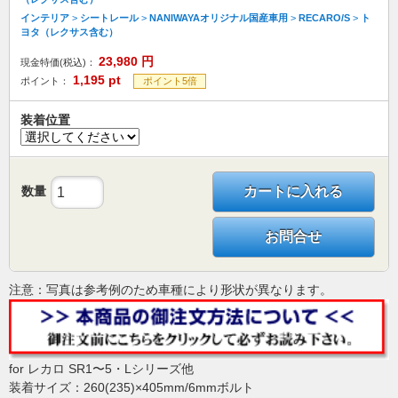
インテリア
>
シートレール
>
NANIWAYAオリジナル国産車用
>
RECARO/S
>
ト
ヨタ（レクサス含む）
23,980
円
現金特価(税込)：
1,195
pt
ポイント：
ポイント5倍
装着位置
数量
カートに入れる
お問合せ
注意：写真は参考例のため車種により形状が異なります。
for レカロ SR1〜5・Lシリーズ他
装着サイズ：260(235)×405mm/6mmボルト