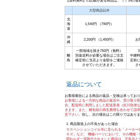
【送料無料】の記載がある商品は、（ ）内の金
大型商品以外
北
海
1,540円 （790円）
道
沖
2,200円 （1,450円）
お
縄
一部地域を除き750円（無料）
離
別途送料が必要な場合はご注文
中継
島
確定前に当店より金額をご連絡
定前
させていただきます。
さ
返品について
お客様都合による商品の返品・交換は承ってお
お客様による一方的な商品の返送や、受け取り
合、配送時に利用しました配送業者（佐川急便
きます。また、梱包箱の再生費用も合わせて請
意下さい。
但し、次の場合はこの限りではあり
商品製造上の不良があった場合
サスペンションコイル等に見られる「メーカー
キズ」など、 機能パーツにおいて、その機能
関わらず一度取付されました商品は、不良品と