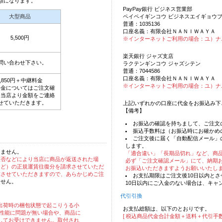
額になります。
PayPay銀行 ビジネス営業部
ペイペイギンコウ ビジネスエイギョウ
大型商品
普通：1035136
口座名義：有限会社ＮＡＮＩＷＡＹＡ
5,500円
※インターネットご利用の場合：ユ）ナ
楽天銀行 ジャズ支店
問い合わせ下さい。
ラクテンギンコウ ジャズシテン
普通：7044586
口座名義：有限会社ＮＡＮＩＷＡＹＡ
3,850円＋中継料金
※インターネットご利用の場合：ユ）ナ
料金についてはご注文確
に当店より金額をご連絡
せていただきます。
上記いずれかの口座に代金をお振込み下
【備考】
お振込の確認を持ちまして、ご注文
振込手数料は（お振込時にお確かめ
ご注文後に届く「自動配信メール」
します。
りません。
「適合違い」「長期品切れ」など、商
拒否などにより当店に商品が返送された場
必ず「ご注文確認メール」にて、納期
など）の正規運賃往復分を請求させていただ
お振込いただきますようお願いいたし
求させていただきますので、あらかじめご注
お支払期限はご注文後10日以内と
ません。
10日以内にご入金のない場合は、キャ
代引引換
出荷時の梱包状態で起こりうる小
お支払総額は、以下のとおりです。
・性能に問題が無い場合や、商品に
[ 税込商品代金合計金額＋送料＋代引手数
してお受けできません。取付され