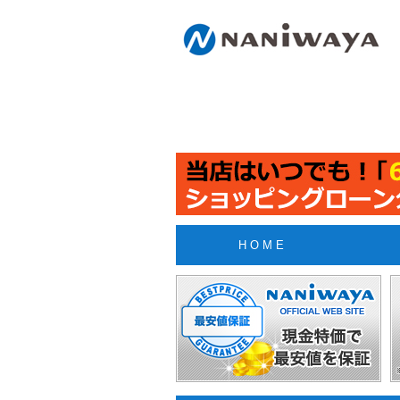
H O M E