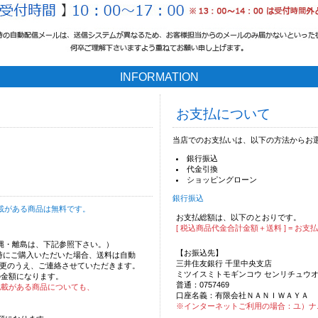
INFORMATION
お支払について
当店でのお支払いは、以下の方法からお
銀行振込
代金引換
ショッピングローン
銀行振込
載がある商品は無料です。
お支払総額は、以下のとおりです。
[ 税込商品代金合計金額＋送料 ] = お支
沖縄・離島は、下記参照下さい。）
【お振込先】
時にご購入いただいた場合、送料は自動
三井住友銀行 千里中央支店
更のうえ、ご連絡させていただきます。
ミツイスミトモギンコウ センリチュウ
の金額になります。
普通：0757469
記載がある商品についても、
口座名義：有限会社ＮＡＮＩＷＡＹＡ
※インターネットご利用の場合：ユ）ナ